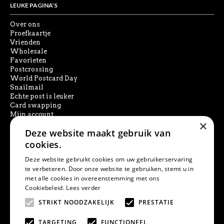
LEUKE PAGINA’S
Over ons
Proefkaartje
Vrienden
Wholesale
Favorieten
Postcrossing
World Postcard Day
Snailmail
Echte post is leuker
Card swapping
Mijn account
×
Deze website maakt gebruik van
SOCIAL MEDIA
cookies.
Deze website gebruikt cookies om uw gebruikerservaring
te verbeteren. Door onze website te gebruiken, stemt u in
met alle cookies in overeenstemming met ons
PRODUCT ZOEKEN
Cookiebeleid.
Lees verder
STRIKT NOODZAKELIJK
PRESTATIE
TARGETING
FUNCTIONEEL