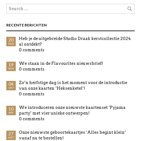
RECENTE BERICHTEN
Heb je de uitgebreide Studio Draak kerstcollectie 2024
20
al ontdekt?
NOV
0 comments
We staan in de Flavourites nieuwsbrief!
19
0 comments
NOV
Zo’n herfstige dag is het moment voor de introductie
04
van onze kaarten ‘Heksenketel’!
OKT
0 comments
We introduceren onze nieuwste kaartenset ‘Pyjama
10
party’ met vier unieke ontwerpen!
APR
0 comments
Onze nieuwste geboortekaartjes ‘Alles begint klein’
27
vanaf nu te bestellen!
MRT