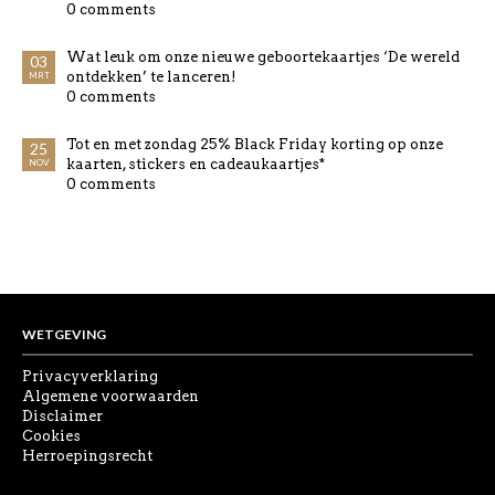
0 comments
Wat leuk om onze nieuwe geboortekaartjes ‘De wereld
03
ontdekken’ te lanceren!
MRT
0 comments
Tot en met zondag 25% Black Friday korting op onze
25
kaarten, stickers en cadeaukaartjes*
NOV
0 comments
WETGEVING
Privacyverklaring
Algemene voorwaarden
Disclaimer
Cookies
Herroepingsrecht