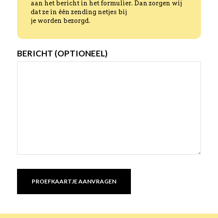
aan het bericht in het formulier. Dan zorgen wij
dat ze in één zending netjes bij
je worden bezorgd.
BERICHT (OPTIONEEL)
PROEFKAARTJE AANVRAGEN