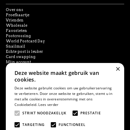
Over ons
Proefkaartje
Vrienden
Wholesale
Favorieten
Postcrossing
World Postcard Day
Snailmail
Echte post is leuker
Card swapping
Mijn account
×
Deze website maakt gebruik van
SOCIAL MEDIA
cookies.
Deze website gebruikt cookies om uw gebruikerservaring
te verbeteren. Door onze website te gebruiken, stemt u in
met alle cookies in overeenstemming met ons
PRODUCT ZOEKEN
Cookiebeleid.
Lees verder
STRIKT NOODZAKELIJK
PRESTATIE
TARGETING
FUNCTIONEEL