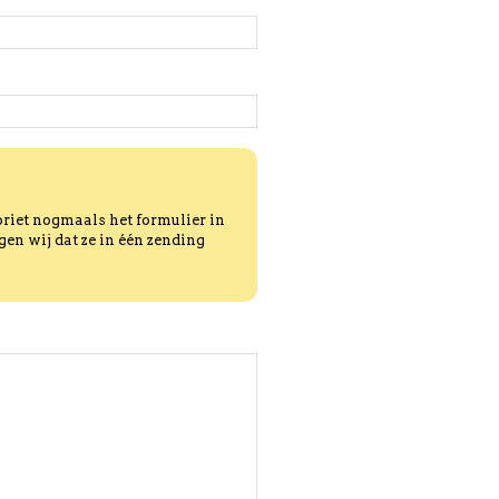
oriet nogmaals het formulier in
gen wij dat ze in één zending