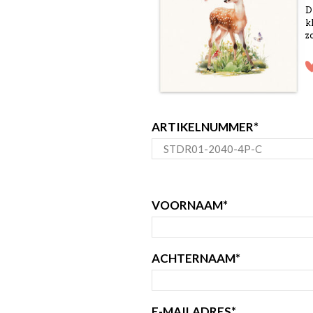
D
k
zo
ARTIKELNUMMER
*
VOORNAAM
*
ACHTERNAAM
*
E-MAILADRES
*