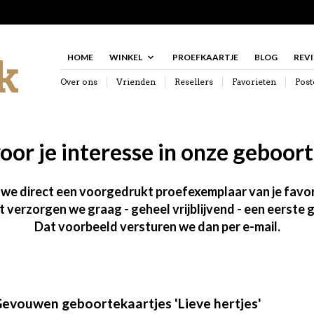
HOME
WINKEL
PROEFKAARTJE
BLOG
REV
Over ons
Vrienden
Resellers
Favorieten
Post
oor je interesse in onze geboort
n we direct een voorgedrukt proefexemplaar van je favor
lt verzorgen we graag - geheel vrijblijvend - een eerst
Dat voorbeeld versturen we dan per e-mail.
evouwen geboortekaartjes 'Lieve hertjes'