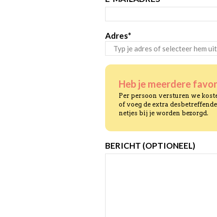
Adres
*
STRAAT
+
HUISNUMMER
Heb je meerdere favor
Per persoon versturen we koste
of voeg de extra desbetreffende
netjes bij je worden bezorgd.
BERICHT (OPTIONEEL)