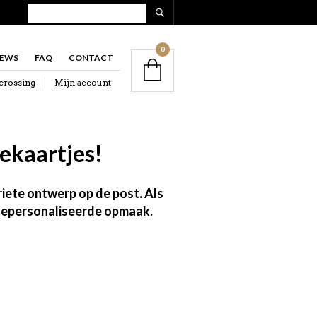
0
IEWS
FAQ
CONTACT
crossing
Mijn account
ekaartjes!
iete ontwerp op de post. Als
e gepersonaliseerde opmaak.