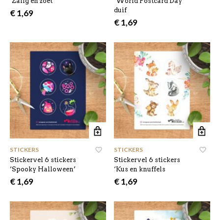
‘Zalig en zoet’
‘World Postcard Day’
duif
€
1,69
€
1,69
STICKERS
STICKERS
Stickervel 6 stickers
Stickervel 6 stickers
‘Spooky Halloween’
‘Kus en knuffels
€
1,69
€
1,69