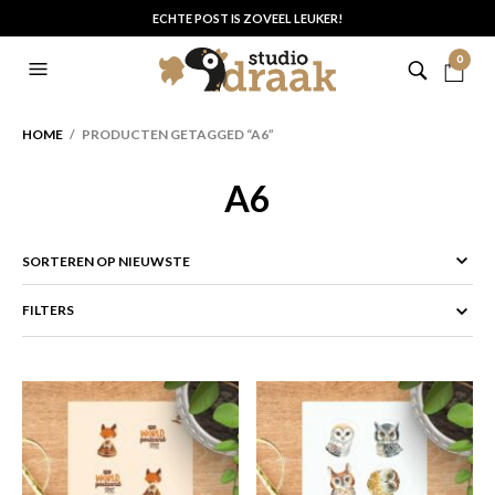
ECHTE POST IS ZOVEEL LEUKER!
0
HOME
/ PRODUCTEN GETAGGED “A6”
A6
FILTERS