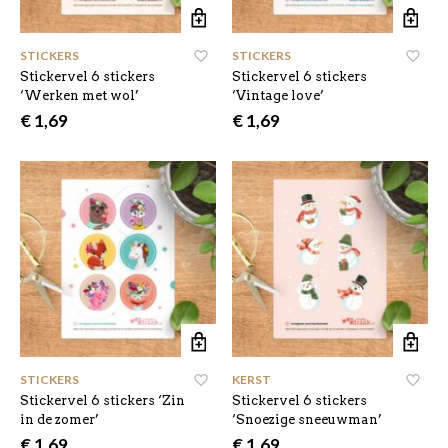
STICKERS
STICKERS
Stickervel 6 stickers
Stickervel 6 stickers
‘Werken met wol’
‘Vintage love’
€
1,69
€
1,69
STICKERS
KERST
,
Stickervel 6 stickers ‘Zin
Stickervel 6 stickers
in de zomer’
‘Snoezige sneeuwman’
€
1,69
€
1,69