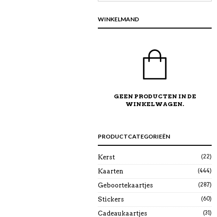
WINKELMAND
GEEN PRODUCTEN IN DE
WINKELWAGEN.
PRODUCTCATEGORIEËN
(22)
Kerst
(444)
Kaarten
(287)
Geboortekaartjes
(60)
Stickers
(31)
Cadeaukaartjes