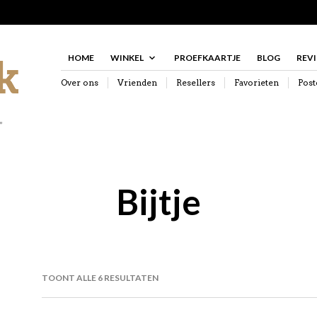
HOME
WINKEL
PROEFKAARTJE
BLOG
REV
Over ons
Vrienden
Resellers
Favorieten
Post
”
Bijtje
GESORTEERD
TOONT ALLE 6 RESULTATEN
OP
NIEUWSTE