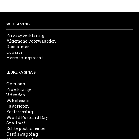
was:
is:
€ 5,00.
€ 4,40.
WETGEVING
Privacyverklaring
Algemene voorwaarden
Disclaimer
Cookies
Herroepingsrecht
LEUKE PAGINA’S
Over ons
Proefkaartje
Vrienden
Wholesale
Favorieten
Postcrossing
World Postcard Day
Snailmail
Echte post is leuker
Card swapping