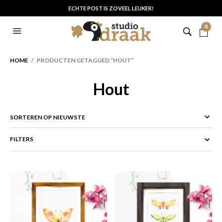
ECHTE POST IS ZOVEEL LEUKER!
0
HOME
/ PRODUCTEN GETAGGED “HOUT”
Hout
FILTERS