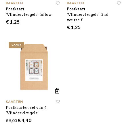
KAARTEN
KAARTEN
Postkaart
Postkaart
‘Vlindervleugels’ follow
‘Vlindervleugels’ find
yourself
€
1,25
€
1,25
KOOPJE
KAARTEN
Postkaarten set van 4
‘Vlindervleugels’
Oorspronkelijke
Huidige
€
4,40
€
5,00
prijs
prijs