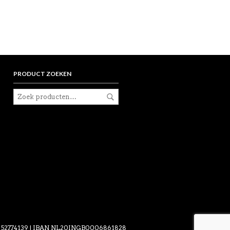
PRODUCT ZOEKEN
VK 52774139 | IBAN NL20INGB0006861828