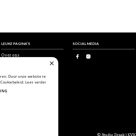
LEUKE PAGINA’S
SOCIAL MEDIA
Over ons
Proefkaartje
×
Vrienden
Wholesale
ren. Door onze website te
Favorieten
 Cookiebeleid.
Lees verder
Postcrossing
World Postcard Day
ING
Snailmail
Echte post is leuker
Card swapping
Mijn account
© Studio Draak | K