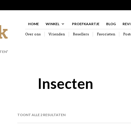
HOME
WINKEL
PROEFKAARTJE
BLOG
REV
Over ons
Vrienden
Resellers
Favorieten
Post
TEN”
Insecten
GESORTEERD
TOONT ALLE 2 RESULTATEN
OP
NIEUWSTE