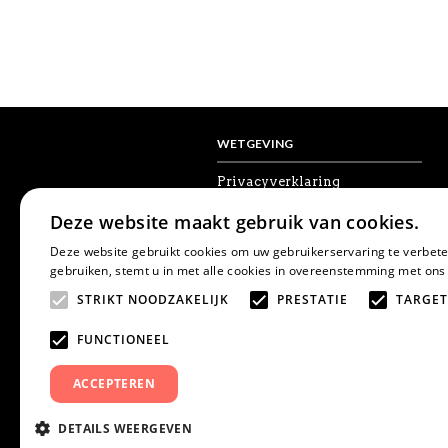
WETGEVING
Privacyverklaring
Algemene voorwaarden
Deze website maakt gebruik van cookies.
Disclaimer
Cookies
Deze website gebruikt cookies om uw gebruikerservaring te verbete
Herroepingsrecht
gebruiken, stemt u in met alle cookies in overeenstemming met ons
STRIKT NOODZAKELIJK
PRESTATIE
TARGET
FUNCTIONEEL
ACCEPTEREN
DETAILS WEERGEVEN