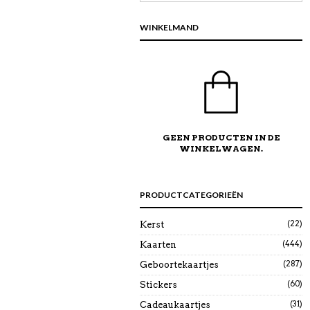
WINKELMAND
GEEN PRODUCTEN IN DE
WINKELWAGEN.
PRODUCTCATEGORIEËN
(22)
Kerst
(444)
Kaarten
(287)
Geboortekaartjes
(60)
Stickers
(31)
Cadeaukaartjes