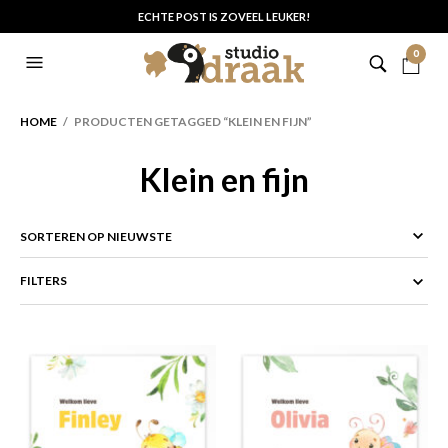
ECHTE POST IS ZOVEEL LEUKER!
0
HOME
/ PRODUCTEN GETAGGED “KLEIN EN FIJN”
Klein en fijn
FILTERS