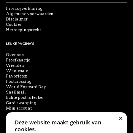
Privacyverklaring
Algemene voorwaarden
Disclaimer
Cookies
Herroepingsrecht
LEUKE PAGINA’S
Over ons
Proefkaartje
Vrienden
Wholesale
Favorieten
Postcrossing
World Postcard Day
Snailmail
Echte post is leuker
Card swapping
Mijn account
×
Deze website maakt gebruik van
SOCIAL MEDIA
cookies.