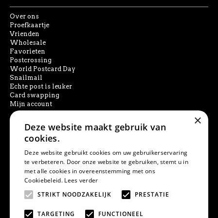
Over ons
Proefkaartje
Vrienden
Wholesale
Favorieten
Postcrossing
World Postcard Day
Snailmail
Echte post is leuker
Card swapping
Mijn account
×
Deze website maakt gebruik van
SOCIAL MEDIA
cookies.
Deze website gebruikt cookies om uw gebruikerservaring
te verbeteren. Door onze website te gebruiken, stemt u in
met alle cookies in overeenstemming met ons
PRODUCT ZOEKEN
Cookiebeleid.
Lees verder
STRIKT NOODZAKELIJK
PRESTATIE
TARGETING
FUNCTIONEEL