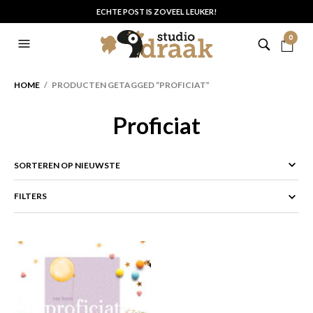
ECHTE POST IS ZOVEEL LEUKER!
0
HOME
/ PRODUCTEN GETAGGED “PROFICIAT”
Proficiat
FILTERS