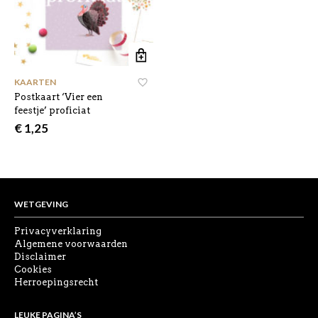
KAARTEN
Postkaart ‘Vier een
feestje’ proficiat
€
1,25
WETGEVING
Privacyverklaring
Algemene voorwaarden
Disclaimer
Cookies
Herroepingsrecht
LEUKE PAGINA’S