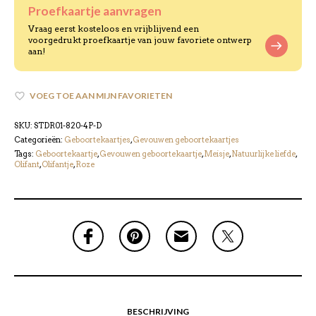
Proefkaartje aanvragen
Vraag eerst kosteloos en vrijblijvend een
voorgedrukt proefkaartje van jouw favoriete ontwerp
aan!
VOEG TOE AAN MIJN FAVORIETEN
SKU:
STDR01-820-4P-D
Categorieën:
Geboortekaartjes
,
Gevouwen geboortekaartjes
Tags:
Geboortekaartje
,
Gevouwen geboortekaartje
,
Meisje
,
Natuurlijke liefde
,
Olifant
,
Olifantje
,
Roze
BESCHRIJVING