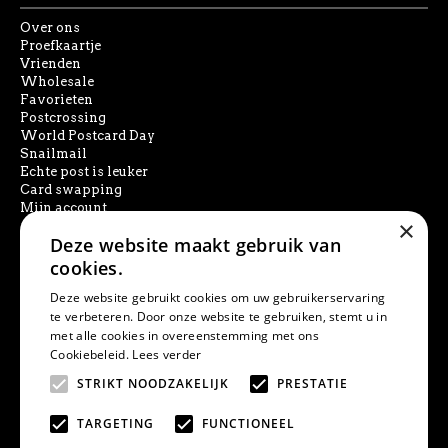
Over ons
Proefkaartje
Vrienden
Wholesale
Favorieten
Postcrossing
World Postcard Day
Snailmail
Echte post is leuker
Card swapping
Mijn account
×
Deze website maakt gebruik van
SOCIAL MEDIA
cookies.
Deze website gebruikt cookies om uw gebruikerservaring
te verbeteren. Door onze website te gebruiken, stemt u in
met alle cookies in overeenstemming met ons
PRODUCT ZOEKEN
Cookiebeleid.
Lees verder
STRIKT NOODZAKELIJK
PRESTATIE
TARGETING
FUNCTIONEEL