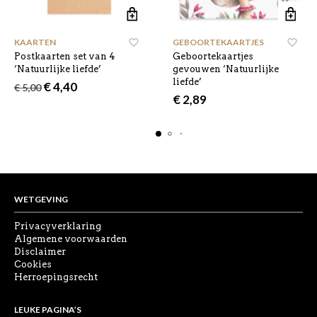
KAARTEN
GEBOORTEKAARTJES
,
Postkaarten set van 4
Geboortekaartjes
‘Natuurlijke liefde’
gevouwen ‘Natuurlijke
liefde’
Oorspronkelijke
Huidige
€
4,40
€
5,00
prijs
prijs
€
2,89
was:
is:
€ 5,00.
€ 4,40.
WETGEVING
Privacyverklaring
Algemene voorwaarden
Disclaimer
Cookies
Herroepingsrecht
LEUKE PAGINA’S