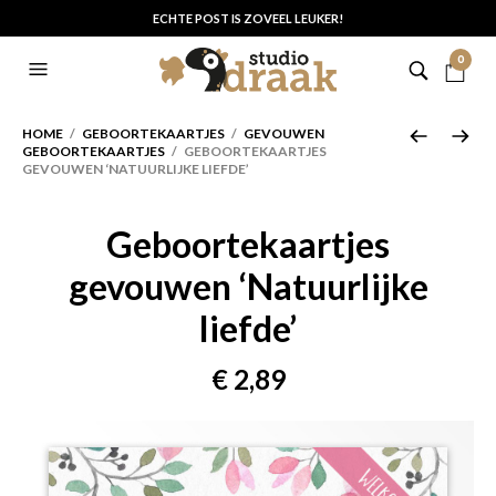
ECHTE POST IS ZOVEEL LEUKER!
0
HOME
/
GEBOORTEKAARTJES
/
GEVOUWEN
GEBOORTEKAARTJES
/ GEBOORTEKAARTJES
GEVOUWEN ‘NATUURLIJKE LIEFDE’
Geboortekaartjes
gevouwen ‘Natuurlijke
liefde’
€
2,89