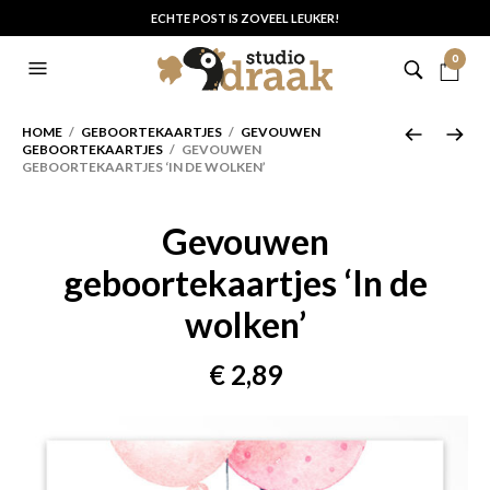
ECHTE POST IS ZOVEEL LEUKER!
0
HOME
/
GEBOORTEKAARTJES
/
GEVOUWEN
GEBOORTEKAARTJES
/ GEVOUWEN
GEBOORTEKAARTJES ‘IN DE WOLKEN’
Gevouwen
geboortekaartjes ‘In de
wolken’
€
2,89