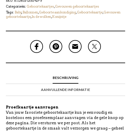
SKU:
STDR01-1350-4P-F
Categorieën:
Geboortekaartjes
,
Gevouwen geboortekaartjes
Tags:
Baby
,
Ballonnen
,
Geboorte aankondiging
,
Geboortekaartje
,
Gevouwen
geboortekaartje
,
In de wolken
,
Konijntje
BESCHRIJVING
AANVULLENDE INFORMATIE
Proefkaartje aanvragen
Van jouw favoriete geboortekaartje kun je eenvoudig en
kosteloos een proefexemplaar aanvragen via de gele knop op
deze pagina. Die versturen we per post. Als het
geboortekaartje in de smaak valt verzorgen we graag – geheel