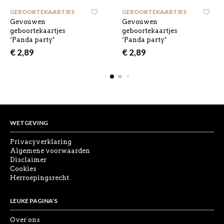
GEBOORTEKAARTJES
,
GEBOORTEKAARTJES
,
Gevouwen
Gevouwen
geboortekaartjes
geboortekaartjes
‘Panda party’
‘Panda party’
€
2,89
€
2,89
WETGEVING
Privacyverklaring
Algemene voorwaarden
Disclaimer
Cookies
Herroepingsrecht
LEUKE PAGINA’S
Over ons