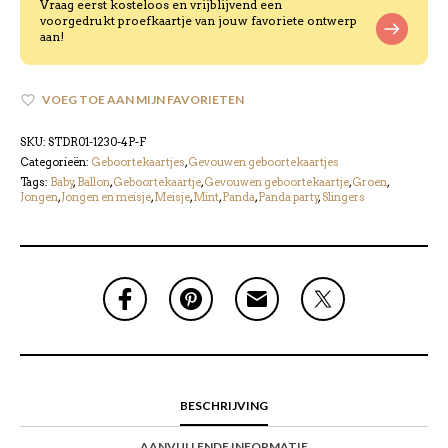
Vraag eerst kosteloos en vrijblijvend een
voorgedrukt proefkaartje van jouw favoriete ontwerp
aan!
VOEG TOE AAN MIJN FAVORIETEN
SKU:
STDR01-1230-4P-F
Categorieën:
Geboortekaartjes
,
Gevouwen geboortekaartjes
Tags:
Baby
,
Ballon
,
Geboortekaartje
,
Gevouwen geboortekaartje
,
Groen
,
Jongen
,
Jongen en meisje
,
Meisje
,
Mint
,
Panda
,
Panda party
,
Slingers
BESCHRIJVING
AANVULLENDE INFORMATIE