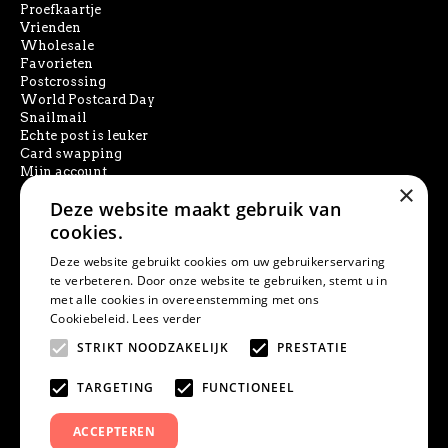
Proefkaartje
Vrienden
Wholesale
Favorieten
Postcrossing
World Postcard Day
Snailmail
Echte post is leuker
Card swapping
Mijn account
×
Deze website maakt gebruik van
SOCIAL MEDIA
cookies.
Deze website gebruikt cookies om uw gebruikerservaring
te verbeteren. Door onze website te gebruiken, stemt u in
met alle cookies in overeenstemming met ons
PRODUCT ZOEKEN
Cookiebeleid.
Lees verder
STRIKT NOODZAKELIJK
PRESTATIE
TARGETING
FUNCTIONEEL
ACCEPTEREN