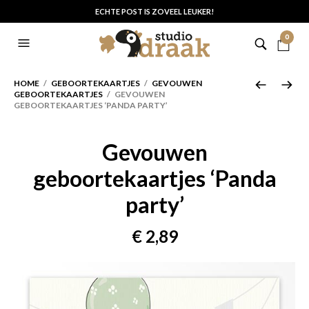
ECHTE POST IS ZOVEEL LEUKER!
0
HOME
/
GEBOORTEKAARTJES
/
GEVOUWEN
GEBOORTEKAARTJES
/ GEVOUWEN
GEBOORTEKAARTJES ‘PANDA PARTY’
Gevouwen
geboortekaartjes ‘Panda
party’
€
2,89