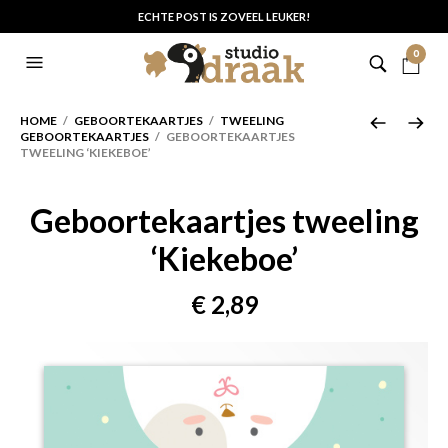
ECHTE POST IS ZOVEEL LEUKER!
0
HOME
/
GEBOORTEKAARTJES
/
TWEELING
GEBOORTEKAARTJES
/ GEBOORTEKAARTJES
TWEELING ‘KIEKEBOE’
Geboortekaartjes tweeling
‘Kiekeboe’
€
2,89