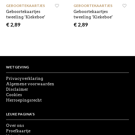
GEBOORTEKAARTJES
,
GEBOORTEKAARTJES
,
Geboortekaartjes
Geboortekaartjes
tweeling ‘Kiekeboe’
tweeling ‘Kiekeboe’
€
2,89
€
2,89
WETGEVING
Privacyverklaring
Algemene voorwaarden
Disclaimer
Cookies
Herroepingsrecht
LEUKE PAGINA’S
Over ons
Proefkaartje