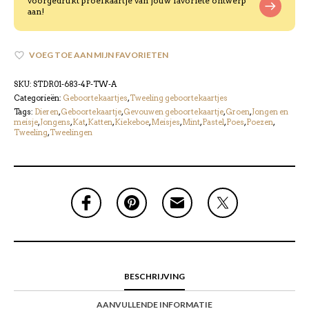
voorgedrukt proefkaartje van jouw favoriete ontwerp
aan!
VOEG TOE AAN MIJN FAVORIETEN
SKU:
STDR01-683-4P-TW-A
Categorieën:
Geboortekaartjes
,
Tweeling geboortekaartjes
Tags:
Dieren
,
Geboortekaartje
,
Gevouwen geboortekaartje
,
Groen
,
Jongen en
meisje
,
Jongens
,
Kat
,
Katten
,
Kiekeboe
,
Meisjes
,
Mint
,
Pastel
,
Poes
,
Poezen
,
Tweeling
,
Tweelingen
BESCHRIJVING
AANVULLENDE INFORMATIE