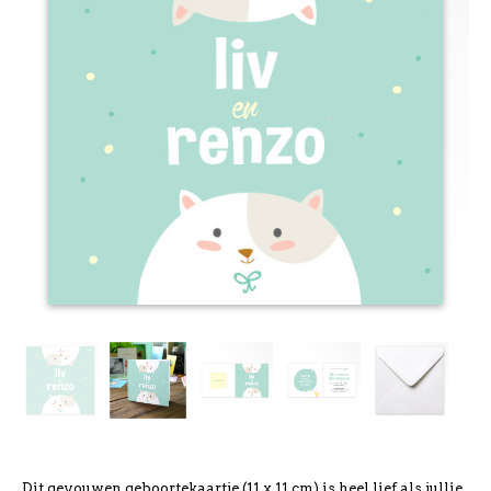
Dit gevouwen geboortekaartje (11 x 11 cm) is heel lief als jullie