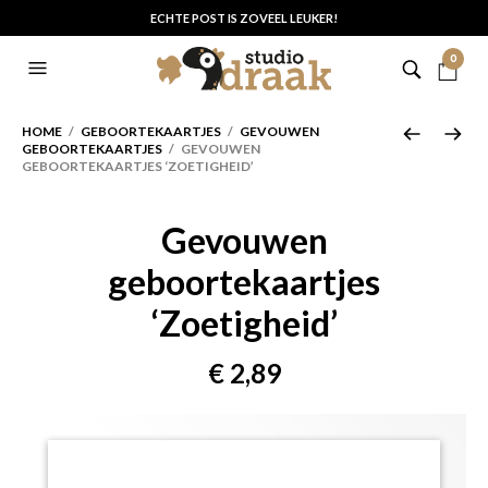
ECHTE POST IS ZOVEEL LEUKER!
0
HOME
/
GEBOORTEKAARTJES
/
GEVOUWEN
GEBOORTEKAARTJES
/ GEVOUWEN
GEBOORTEKAARTJES ‘ZOETIGHEID’
Gevouwen
geboortekaartjes
‘Zoetigheid’
€
2,89