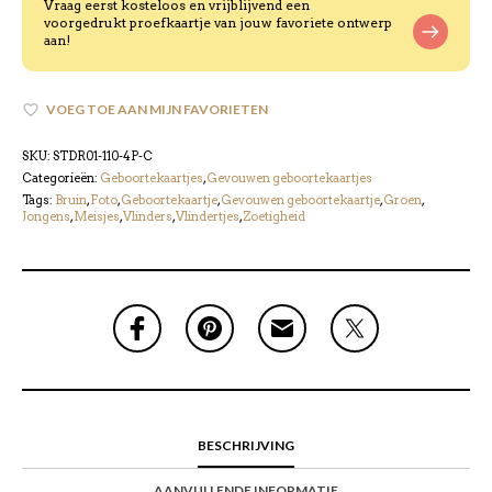
Vraag eerst kosteloos en vrijblijvend een
voorgedrukt proefkaartje van jouw favoriete ontwerp
aan!
VOEG TOE AAN MIJN FAVORIETEN
SKU:
STDR01-110-4P-C
Categorieën:
Geboortekaartjes
,
Gevouwen geboortekaartjes
Tags:
Bruin
,
Foto
,
Geboortekaartje
,
Gevouwen geboortekaartje
,
Groen
,
Jongens
,
Meisjes
,
Vlinders
,
Vlindertjes
,
Zoetigheid
BESCHRIJVING
AANVULLENDE INFORMATIE