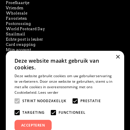
Proefkaartje
Vrienden
Wholesale
Favorieten
Postcrossing
World Postcard Day
Snailmail
Echte post is leuker
Card swapping
Mijn account
×
Deze website maakt gebruik van
SOCIAL MEDIA
cookies.
Deze website gebruikt cookies om uw gebruikerservaring
te verbeteren. Door onze website te gebruiken, stemt u in
met alle cookies in overeenstemming met ons
PRODUCT ZOEKEN
Cookiebeleid.
Lees verder
STRIKT NOODZAKELIJK
PRESTATIE
TARGETING
FUNCTIONEEL
ACCEPTEREN