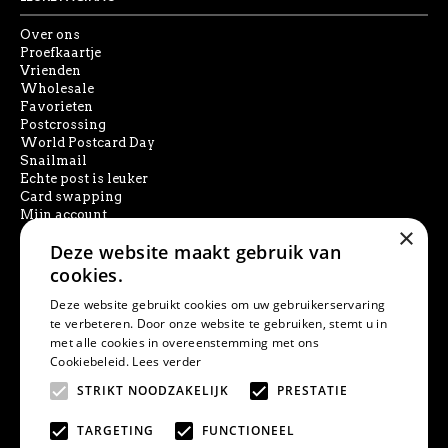
Over ons
Proefkaartje
Vrienden
Wholesale
Favorieten
Postcrossing
World Postcard Day
Snailmail
Echte post is leuker
Card swapping
Mijn account
×
Deze website maakt gebruik van
SOCIAL MEDIA
cookies.
Deze website gebruikt cookies om uw gebruikerservaring
te verbeteren. Door onze website te gebruiken, stemt u in
met alle cookies in overeenstemming met ons
PRODUCT ZOEKEN
Cookiebeleid.
Lees verder
STRIKT NOODZAKELIJK
PRESTATIE
TARGETING
FUNCTIONEEL