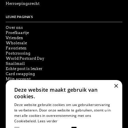
Herroepingsrecht
LEUKE PAGINA’S
Over ons
Proefkaartje
Vrienden
Wholesale
Favorieten
Postcrossing
World Postcard Day
Snailmail
Echte post is leuker
Card swapping
Mijn account
×
Deze website maakt gebruik van
SOCIAL MEDIA
cookies.
Deze website gebruikt cookies om uw gebruikerservaring
te verbeteren. Door onze website te gebruiken, stemt u in
met alle cookies in overeenstemming met ons
PRODUCT ZOEKEN
Cookiebeleid.
Lees verder