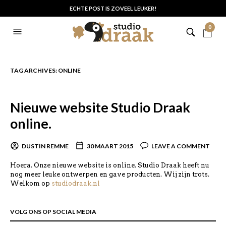
ECHTE POST IS ZOVEEL LEUKER!
0
TAG ARCHIVES:
ONLINE
Nieuwe website Studio Draak
online.
DUSTIN REMME
30 MAART 2015
LEAVE A COMMENT
Hoera. Onze nieuwe website is online. Studio Draak heeft nu
nog meer leuke ontwerpen en gave producten. Wij zijn trots.
Welkom op
studiodraak.nl
VOLG ONS OP SOCIAL MEDIA