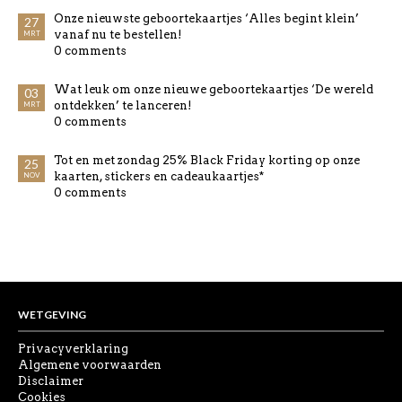
Onze nieuwste geboortekaartjes ‘Alles begint klein’
27
vanaf nu te bestellen!
MRT
0 comments
Wat leuk om onze nieuwe geboortekaartjes ‘De wereld
03
ontdekken’ te lanceren!
MRT
0 comments
Tot en met zondag 25% Black Friday korting op onze
25
kaarten, stickers en cadeaukaartjes*
NOV
0 comments
WETGEVING
Privacyverklaring
Algemene voorwaarden
Disclaimer
Cookies