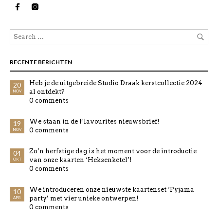
RECENTE BERICHTEN
Heb je de uitgebreide Studio Draak kerstcollectie 2024
20
al ontdekt?
NOV
0 comments
We staan in de Flavourites nieuwsbrief!
19
0 comments
NOV
Zo’n herfstige dag is het moment voor de introductie
04
van onze kaarten ‘Heksenketel’!
OKT
0 comments
We introduceren onze nieuwste kaartenset ‘Pyjama
10
party’ met vier unieke ontwerpen!
APR
0 comments