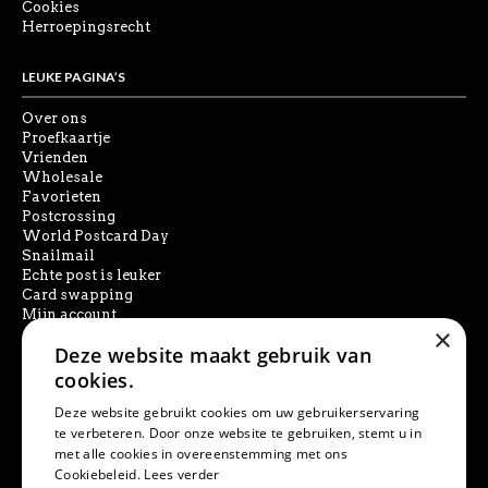
Cookies
Herroepingsrecht
LEUKE PAGINA’S
Over ons
Proefkaartje
Vrienden
Wholesale
Favorieten
Postcrossing
World Postcard Day
Snailmail
Echte post is leuker
Card swapping
Mijn account
×
Deze website maakt gebruik van
SOCIAL MEDIA
cookies.
Deze website gebruikt cookies om uw gebruikerservaring
te verbeteren. Door onze website te gebruiken, stemt u in
met alle cookies in overeenstemming met ons
PRODUCT ZOEKEN
Cookiebeleid.
Lees verder