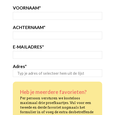
VOORNAAM
*
ACHTERNAAM
*
E-MAILADRES
*
Adres
*
STRAAT
+
HUISNUMMER
Heb je meerdere favorieten?
Per persoon versturen we kosteloos
maximaal drie proefkaartjes. Vul voor een
tweede en derde favoriet nogmaals het
formulier in of voeg de extra desbetreffende