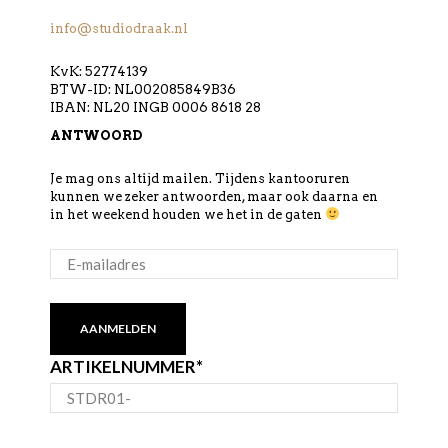
info@studiodraak.nl
KvK: 52774139
BTW-ID: NL002085849B36
IBAN: NL20 INGB 0006 8618 28
ANTWOORD
Je mag ons altijd mailen. Tijdens kantooruren
kunnen we zeker antwoorden, maar ook daarna en
in het weekend houden we het in de gaten
E-
MAILADRES
*
AANMELDEN
ARTIKELNUMMER
*