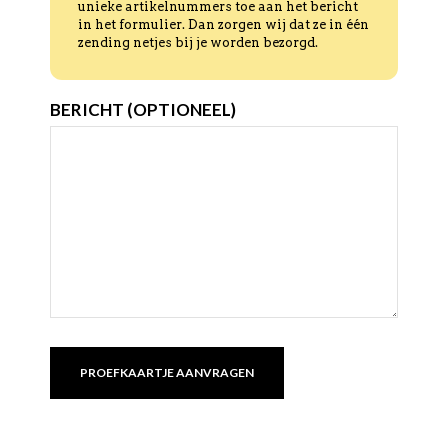
unieke artikelnummers toe aan het bericht
in het formulier. Dan zorgen wij dat ze in één
zending netjes bij je worden bezorgd.
BERICHT (OPTIONEEL)
PROEFKAARTJE AANVRAGEN