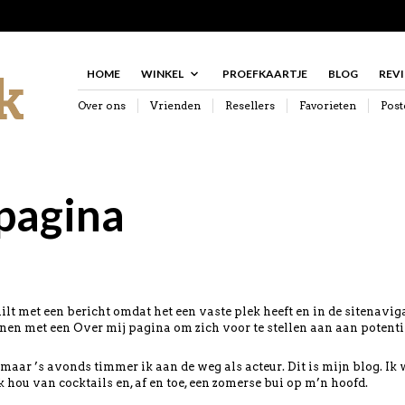
HOME
WINKEL
PROEFKAARTJE
BLOG
REV
Over ons
Vrienden
Resellers
Favorieten
Post
pagina
ilt met een bericht omdat het een vaste plek heeft en in de sitenavig
nen met een Over mij pagina om zich voor te stellen aan aan potentië
maar ’s avonds timmer ik aan de weg als acteur. Dit is mijn blog. I
k hou van cocktails en, af en toe, een zomerse bui op m’n hoofd.