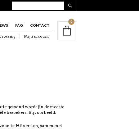
0
IEWS
FAQ
CONTACT
crossing
Mijn account
atie getoond wordt (in de meeste
le bezoekers. Bijvoorbeeld:
k woon in Hilversum, samen met