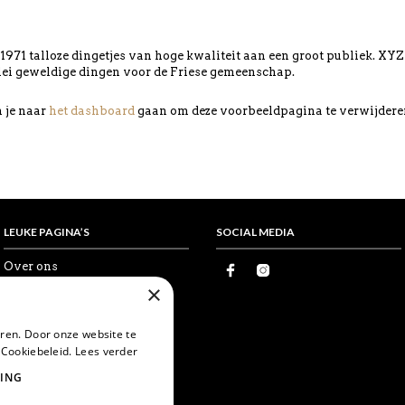
1971 talloze dingetjes van hoge kwaliteit aan een groot publiek. XYZ 
lei geweldige dingen voor de Friese gemeenschap.
 je naar
het dashboard
gaan om deze voorbeeldpagina te verwijdere
LEUKE PAGINA’S
SOCIAL MEDIA
Over ons
Proefkaartje
×
Vrienden
Wholesale
Favorieten
ren. Door onze website te
Postcrossing
 Cookiebeleid.
Lees verder
World Postcard Day
ING
Snailmail
Echte post is leuker