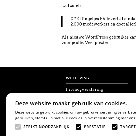
…of zoiets:
XYZ Dingetjes BV levert al sinds 
2.000 medewerkers en doet aller
Als nieuwe WordPress gebruiker kan
voor je site. Veel plezier!
WETGEVING
Privacyverklaring
Algemene voorwaarden
Disclaimer
Deze website maakt gebruik van cookies.
Cookies
Herroepingsrecht
Deze website gebruikt cookies om uw gebruikerservaring te verbete
gebruiken, stemt u in met alle cookies in overeenstemming met ons
STRIKT NOODZAKELIJK
PRESTATIE
TARGET