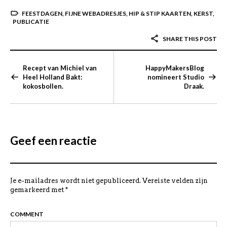
FEESTDAGEN
,
FIJNE WEBADRESJES
,
HIP & STIP KAARTEN
,
KERST
,
PUBLICATIE
SHARE THIS POST
Recept van Michiel van
HappyMakersBlog
Heel Holland Bakt:
nomineert Studio
kokosbollen.
Draak.
Geef een reactie
Je e-mailadres wordt niet gepubliceerd.
Vereiste velden zijn
gemarkeerd met
*
COMMENT