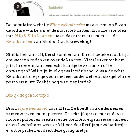
De populaire website
Fijne webadresjes
maakt een top 5 van
de online winkels met de mooiste kaarten. En onze vrienden
van
Hip & Stip kaarten
staan daar trots tussen met… de
Kerstkaarten
van Studio Draak. Geweldig!
Sint is het land uit, Kerst komt eraan! En dat betekent ook tijd
om weer na te denken over de kaarten. Niets leuker toch om
juist in deze maand een echt kaartje te versturen of te
ontvangen? Wij zijn in elk geval vóór behoud van de echte
Kerstkaart, die je gewoon met een ouderwetse postzegel via de
post verstuurt. Zoek je nog wat inspiratie?
Bekijk de gehele top 5
Bron:
Fijne webadres
door Ellen. Ze houdt van ondernemen,
samenwerken en inspireren. Ze schrijft graag en houdt van
mooie spullen en creatieve mensen. Als eigenaresse van een
drietal webshops weet ze feilloos de allerfijnste webadresjes
er uit te pikken en deelt deze graag met je.