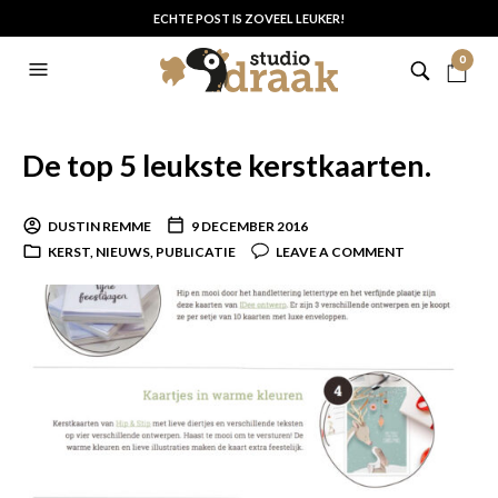
ECHTE POST IS ZOVEEL LEUKER!
0
De top 5 leukste kerstkaarten.
DUSTIN REMME
9 DECEMBER 2016
KERST
,
NIEUWS
,
PUBLICATIE
LEAVE A COMMENT