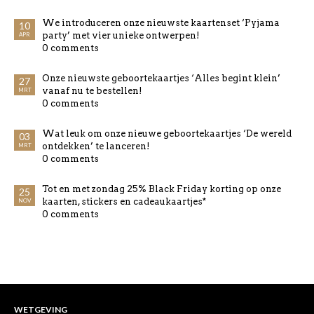
We introduceren onze nieuwste kaartenset ‘Pyjama
10
party’ met vier unieke ontwerpen!
APR
0 comments
Onze nieuwste geboortekaartjes ‘Alles begint klein’
27
vanaf nu te bestellen!
MRT
0 comments
Wat leuk om onze nieuwe geboortekaartjes ‘De wereld
03
ontdekken’ te lanceren!
MRT
0 comments
Tot en met zondag 25% Black Friday korting op onze
25
kaarten, stickers en cadeaukaartjes*
NOV
0 comments
WETGEVING