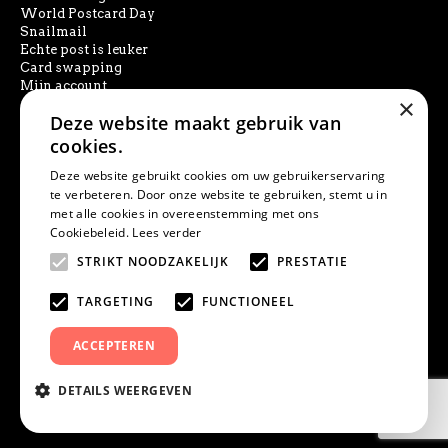
World Postcard Day
Snailmail
Echte post is leuker
Card swapping
Mijn account
×
Deze website maakt gebruik van
SOCIAL MEDIA
cookies.
Deze website gebruikt cookies om uw gebruikerservaring
te verbeteren. Door onze website te gebruiken, stemt u in
met alle cookies in overeenstemming met ons
PRODUCT ZOEKEN
Cookiebeleid.
Lees verder
STRIKT NOODZAKELIJK
PRESTATIE
TARGETING
FUNCTIONEEL
ACCEPTEREN
DETAILS WEERGEVEN
© Studio Draak | KVK 52774139 | IBAN NL20INGB0006861828