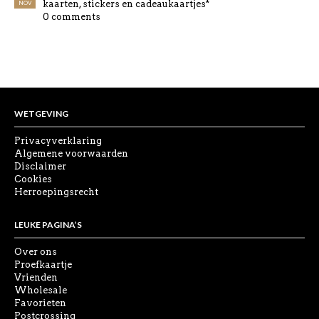
kaarten, stickers en cadeaukaartjes*
NOV
0 comments
WETGEVING
Privacyverklaring
Algemene voorwaarden
Disclaimer
Cookies
Herroepingsrecht
LEUKE PAGINA’S
Over ons
Proefkaartje
Vrienden
Wholesale
Favorieten
Postcrossing