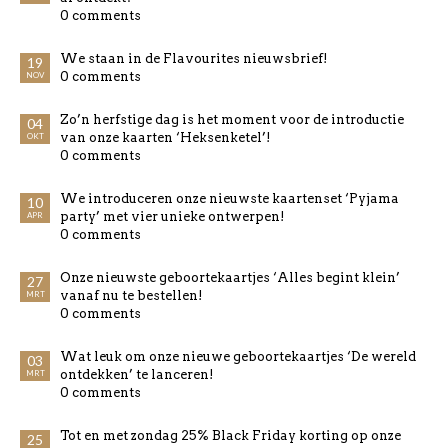
0 comments
We staan in de Flavourites nieuwsbrief!
19
0 comments
NOV
Zo’n herfstige dag is het moment voor de introductie
04
van onze kaarten ‘Heksenketel’!
OKT
0 comments
We introduceren onze nieuwste kaartenset ‘Pyjama
10
party’ met vier unieke ontwerpen!
APR
0 comments
Onze nieuwste geboortekaartjes ‘Alles begint klein’
27
vanaf nu te bestellen!
MRT
0 comments
Wat leuk om onze nieuwe geboortekaartjes ‘De wereld
03
ontdekken’ te lanceren!
MRT
0 comments
Tot en met zondag 25% Black Friday korting op onze
25