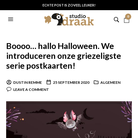
ECHTE POST IS ZOVEEL LEUKER!
0
Boooo… hallo Halloween. We
introduceren onze griezeligste
serie postkaarten!
DUSTIN REMME
25 SEPTEMBER 2020
ALGEMEEN
LEAVE A COMMENT