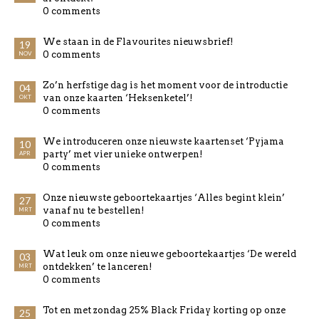
0 comments
We staan in de Flavourites nieuwsbrief!
19
0 comments
NOV
Zo’n herfstige dag is het moment voor de introductie
04
van onze kaarten ‘Heksenketel’!
OKT
0 comments
We introduceren onze nieuwste kaartenset ‘Pyjama
10
party’ met vier unieke ontwerpen!
APR
0 comments
Onze nieuwste geboortekaartjes ‘Alles begint klein’
27
vanaf nu te bestellen!
MRT
0 comments
Wat leuk om onze nieuwe geboortekaartjes ‘De wereld
03
ontdekken’ te lanceren!
MRT
0 comments
Tot en met zondag 25% Black Friday korting op onze
25