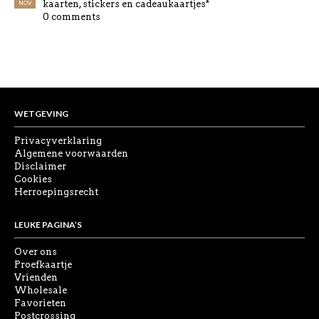
kaarten, stickers en cadeaukaartjes*
NOV
0 comments
WETGEVING
Privacyverklaring
Algemene voorwaarden
Disclaimer
Cookies
Herroepingsrecht
LEUKE PAGINA’S
Over ons
Proefkaartje
Vrienden
Wholesale
Favorieten
Postcrossing