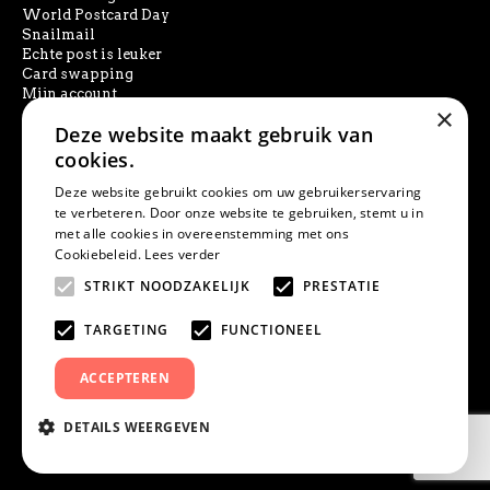
World Postcard Day
Snailmail
Echte post is leuker
Card swapping
Mijn account
×
Deze website maakt gebruik van
SOCIAL MEDIA
cookies.
Deze website gebruikt cookies om uw gebruikerservaring
te verbeteren. Door onze website te gebruiken, stemt u in
met alle cookies in overeenstemming met ons
PRODUCT ZOEKEN
Cookiebeleid.
Lees verder
STRIKT NOODZAKELIJK
PRESTATIE
TARGETING
FUNCTIONEEL
ACCEPTEREN
DETAILS WEERGEVEN
© Studio Draak | KVK 52774139 | IBAN NL20INGB0006861828