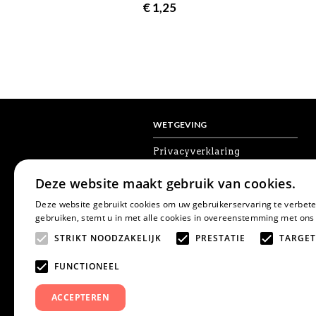
€
1,25
WETGEVING
Privacyverklaring
Algemene voorwaarden
Disclaimer
Deze website maakt gebruik van cookies.
Cookies
Herroepingsrecht
Deze website gebruikt cookies om uw gebruikerservaring te verbete
gebruiken, stemt u in met alle cookies in overeenstemming met ons
STRIKT NOODZAKELIJK
PRESTATIE
TARGET
FUNCTIONEEL
ACCEPTEREN