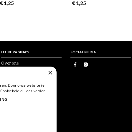
€
1,25
€
1,25
LEUKE PAGINA’S
SOCIAL MEDIA
Over ons
Proefkaartje
×
Vrienden
Wholesale
Favorieten
ren. Door onze website te
Postcrossing
 Cookiebeleid.
Lees verder
World Postcard Day
ING
Snailmail
Echte post is leuker
Card swapping
Mijn account