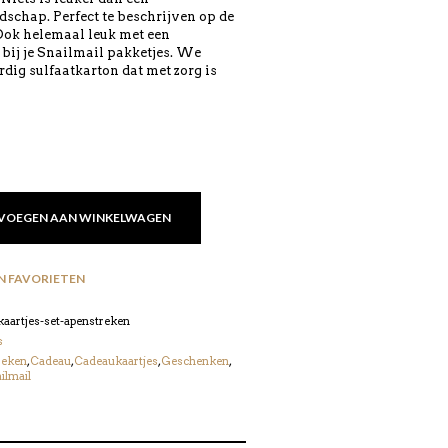
chap. Perfect te beschrijven op de
 Ook helemaal leuk met een
 bij je Snailmail pakketjes. We
ig sulfaatkarton dat met zorg is
VOEGEN AAN WINKELWAGEN
N FAVORIETEN
aartjes-set-apenstreken
s
reken
,
Cadeau
,
Cadeaukaartjes
,
Geschenken
,
ilmail