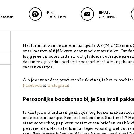
PIN
EMAIL
CEBOOK
THIS ITEM
A FRIEND
Het formaat van de cadeaukaartjes is A7 (74 x 105 mm). 
onze kaarten altijd kiezen voor mooie materialen. Omdat 
krijg je een mooie matte en wat gladdere voorzijde en ee
daarmee zijn ze dus perfect te beschrijven! Verkrijgbaar 
cadeaukaartjes.
Als je onze andere producten leuk vindt, is het misschi
Facebook
of
Instagram
!
Persoonlijke boodschap bij je Snailmail pakk
Je kunt jouw Snailmail pakketjes nog leuker maken me
onze cadeaukaartjes. Ben je al bekend met Snailmail? Het
staat voor echte, papieren post met een brief en vaak klei
penvrienden. Net zo leuk, maar tegenwoordig wel voorz
tape. Ben je creatief en houd je van brieven schrijven? D