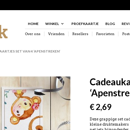
HOME
WINKEL
PROEFKAARTJE
BLOG
REV
Over ons
Vrienden
Resellers
Favorieten
Post
RTJES SET VAN 4 ‘APENSTREKEN’
Cadeaukaa
‘Apenstre
€
2,69
Deze grappige set ca
kleine druktemakers
net iets bijzonderder.