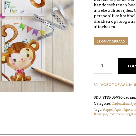
handgeschreven boods
unieke achterzijdes.
persoonlijke krabbel
drukken op hoogwaard
uitgekozen.
19 OP VOORRAAD
TOE
VOEG TOE AAN MIJ
SKU:
STDR01-936-cadeauk
Categorie:
Cadeaukaartje
Tags:
Aapjes
,
Apen
,
Apenst
Kaartjes
,
Postcrossing
,
Sna