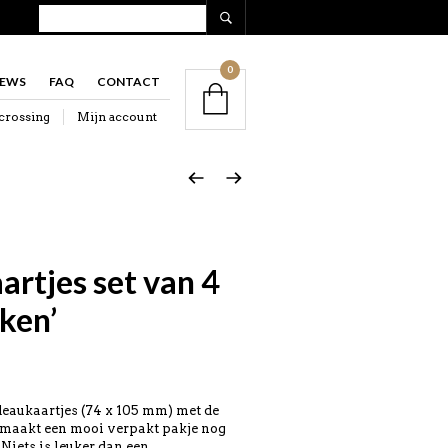
0
IEWS
FAQ
CONTACT
crossing
Mijn account
rtjes set van 4
ken’
deaukaartjes (74 x 105 mm) met de
 maakt een mooi verpakt pakje nog
 Niets is leuker dan een