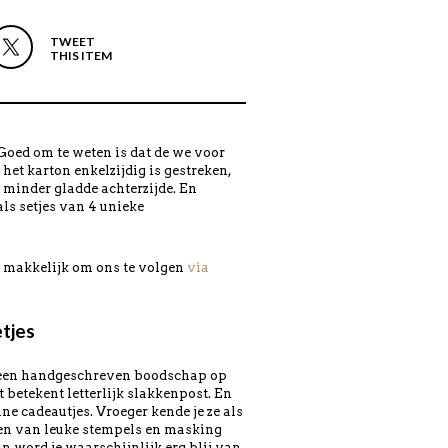
TWEET
THIS ITEM
Goed om te weten is dat de we voor
het karton enkelzijdig is gestreken,
n minder gladde achterzijde. En
als setjes van 4 unieke
en makkelijk om ons te volgen
via
etjes
t een handgeschreven boodschap op
 betekent letterlijk slakkenpost. En
ne cadeautjes. Vroeger kende je ze als
ien van leuke stempels en masking
an word je waarschijnlijk erg blij van