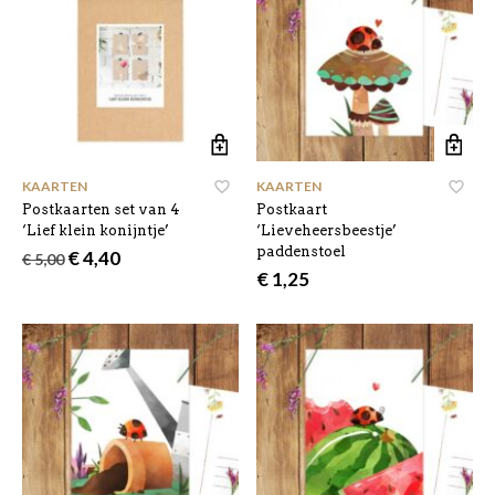
KAARTEN
KAARTEN
Postkaarten set van 4
Postkaart
‘Lief klein konijntje’
‘Lieveheersbeestje’
paddenstoel
Oorspronkelijke
Huidige
€
4,40
€
5,00
prijs
prijs
€
1,25
was:
is:
€ 5,00.
€ 4,40.