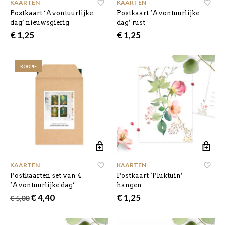
KAARTEN
KAARTEN
Postkaart ‘Avontuurlijke
Postkaart ‘Avontuurlijke
dag’ nieuwsgierig
dag’ rust
€
1,25
€
1,25
KOOPJE
KAARTEN
KAARTEN
Postkaarten set van 4
Postkaart ‘Pluktuin’
‘Avontuurlijke dag’
hangen
Oorspronkelijke
Huidige
€
4,40
€
1,25
€
5,00
prijs
prijs
was:
is:
€ 5,00.
€ 4,40.