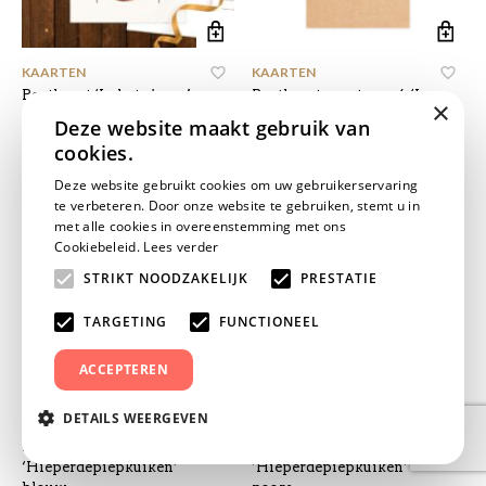
KAARTEN
KAARTEN
Postkaart ‘In het circus’
Postkaarten set van 4 ‘In
×
aapje
het circus’
Deze website maakt gebruik van
Oorspronkelijke
Huidige
€
1,25
€
4,40
€
5,00
cookies.
prijs
prijs
was:
is:
Deze website gebruikt cookies om uw gebruikerservaring
€ 5,00.
€ 4,40.
te verbeteren. Door onze website te gebruiken, stemt u in
met alle cookies in overeenstemming met ons
Cookiebeleid.
Lees verder
STRIKT NOODZAKELIJK
PRESTATIE
TARGETING
FUNCTIONEEL
ACCEPTEREN
DETAILS WEERGEVEN
KAARTEN
KAARTEN
Postkaart
Postkaart
‘Hieperdepiepkuiken’
‘Hieperdepiepkuiken’