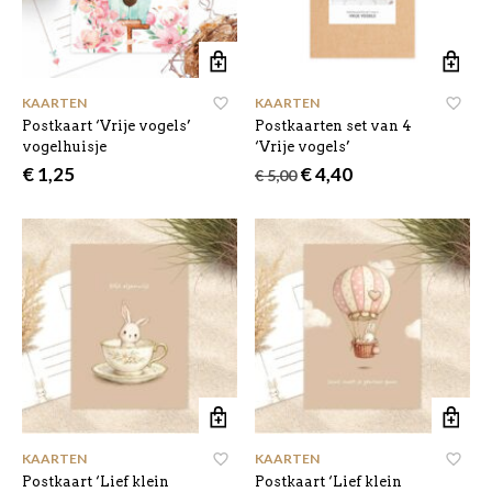
KAARTEN
KAARTEN
Postkaart ‘Vrije vogels’
Postkaarten set van 4
vogelhuisje
‘Vrije vogels’
Oorspronkelijke
Huidige
€
1,25
€
4,40
€
5,00
prijs
prijs
was:
is:
€ 5,00.
€ 4,40.
KAARTEN
KAARTEN
Postkaart ‘Lief klein
Postkaart ‘Lief klein