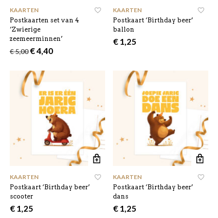
KAARTEN
KAARTEN
Postkaarten set van 4
Postkaart ‘Birthday beer’
‘Zwierige
ballon
zeemeerminnen’
€
1,25
Oorspronkelijke
Huidige
€
4,40
€
5,00
prijs
prijs
was:
is:
€ 5,00.
€ 4,40.
KAARTEN
KAARTEN
Postkaart ‘Birthday beer’
Postkaart ‘Birthday beer’
scooter
dans
€
1,25
€
1,25