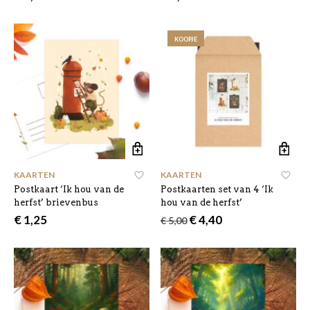
KOOPJE
KAARTEN
KAARTEN
Postkaart ‘Ik hou van de
Postkaarten set van 4 ‘Ik
herfst’ brievenbus
hou van de herfst’
Oorspronkelijke
Huidige
€
1,25
€
4,40
€
5,00
prijs
prijs
was:
is:
€ 5,00.
€ 4,40.