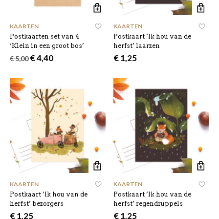
KAARTEN
KAARTEN
Postkaarten set van 4
Postkaart ‘Ik hou van de
‘Klein in een groot bos’
herfst’ laarzen
Oorspronkelijke
Huidige
€
4,40
€
1,25
€
5,00
prijs
prijs
was:
is:
€ 5,00.
€ 4,40.
KAARTEN
KAARTEN
Postkaart ‘Ik hou van de
Postkaart ‘Ik hou van de
herfst’ bezorgers
herfst’ regendruppels
€
1,25
€
1,25