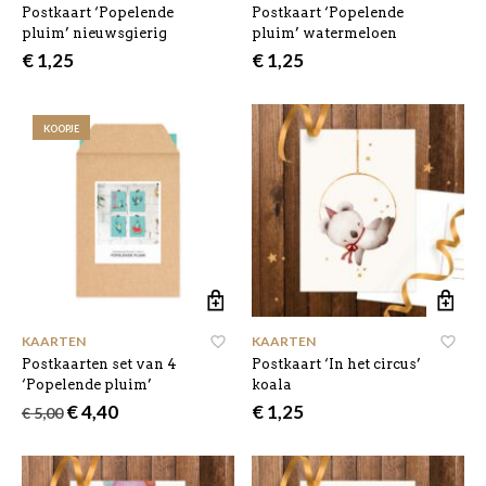
Postkaart ‘Popelende
Postkaart ‘Popelende
pluim’ nieuwsgierig
pluim’ watermeloen
€
1,25
€
1,25
KOOPJE
KAARTEN
KAARTEN
Postkaarten set van 4
Postkaart ‘In het circus’
‘Popelende pluim’
koala
Oorspronkelijke
Huidige
€
4,40
€
1,25
€
5,00
prijs
prijs
was:
is:
€ 5,00.
€ 4,40.