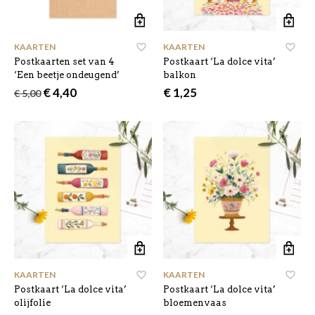
KAARTEN
KAARTEN
Postkaarten set van 4
Postkaart ‘La dolce vita’
‘Een beetje ondeugend’
balkon
Oorspronkelijke
Huidige
€
4,40
€
1,25
€
5,00
prijs
prijs
was:
is:
€ 5,00.
€ 4,40.
KAARTEN
KAARTEN
Postkaart ‘La dolce vita’
Postkaart ‘La dolce vita’
olijfolie
bloemenvaas