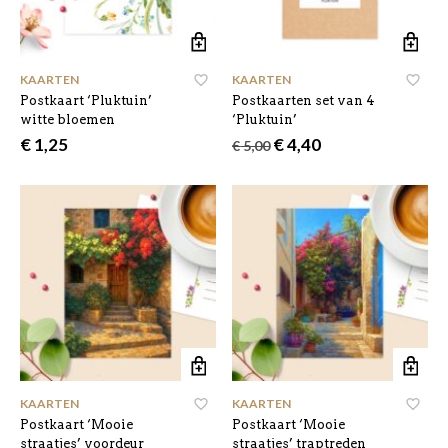
KAARTEN
KAARTEN
Postkaart ‘Pluktuin’
Postkaarten set van 4
witte bloemen
‘Pluktuin’
Oorspronkelijke
Huidige
€
1,25
€
4,40
€
5,00
prijs
prijs
was:
is:
€ 5,00.
€ 4,40.
KAARTEN
KAARTEN
Postkaart ‘Mooie
Postkaart ‘Mooie
straatjes’ voordeur
straatjes’ traptreden