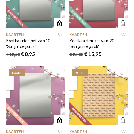
KAARTEN
KAARTEN
Postkaarten set van 10
Postkaarten set van 20
‘Surprise pack’
‘Surprise pack’
Oorspronkelijke
Huidige
Oorspronkelijke
Huidige
€
8,95
€
15,95
€
12,50
€
25,00
prijs
prijs
prijs
prijs
was:
is:
was:
is:
€ 12,50.
€ 8,95.
€ 25,00.
€ 15,95.
KOOPJE
KOOPJE
KAARTEN
KAARTEN
,