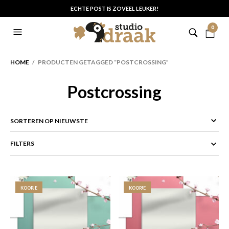
ECHTE POST IS ZOVEEL LEUKER!
0
HOME
/ PRODUCTEN GETAGGED “POSTCROSSING”
Postcrossing
FILTERS
KOOPJE
KOOPJE