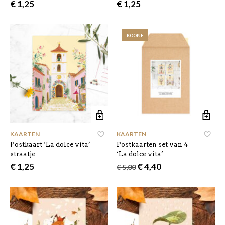
€
1,25
€
1,25
KOOPJE
KAARTEN
KAARTEN
Postkaart ‘La dolce vita’
Postkaarten set van 4
straatje
‘La dolce vita’
Oorspronkelijke
Huidige
€
1,25
€
4,40
€
5,00
prijs
prijs
was:
is:
€ 5,00.
€ 4,40.