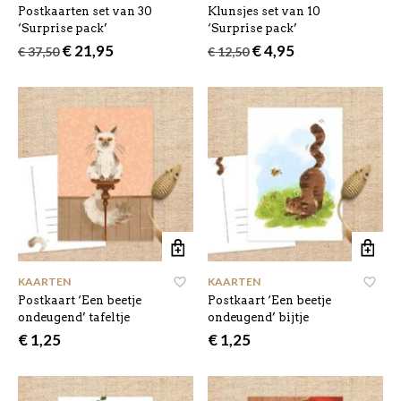
Postkaarten set van 30
Klunsjes set van 10
‘Surprise pack’
‘Surprise pack’
Oorspronkelijke
Huidige
Oorspronkelijke
Huidige
€
21,95
€
4,95
€
37,50
€
12,50
prijs
prijs
prijs
prijs
was:
is:
was:
is:
€ 37,50.
€ 21,95.
€ 12,50.
€ 4,95.
KAARTEN
KAARTEN
Postkaart ‘Een beetje
Postkaart ‘Een beetje
ondeugend’ tafeltje
ondeugend’ bijtje
€
1,25
€
1,25