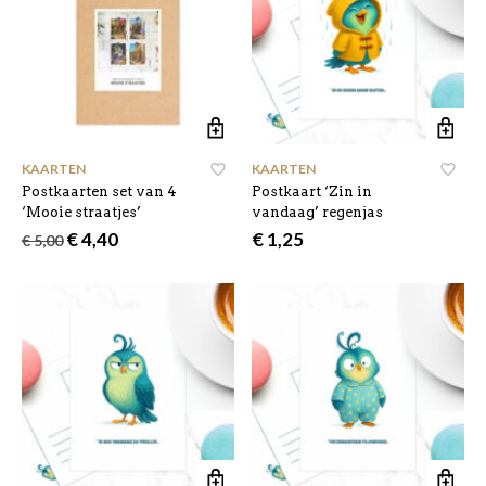
KAARTEN
KAARTEN
Postkaarten set van 4
Postkaart ‘Zin in
‘Mooie straatjes’
vandaag’ regenjas
Oorspronkelijke
Huidige
€
4,40
€
1,25
€
5,00
prijs
prijs
was:
is:
€ 5,00.
€ 4,40.