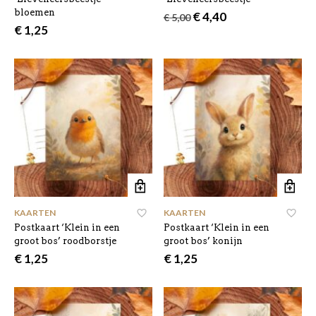
bloemen
Oorspronkelijke
Huidige
€
4,40
€
5,00
prijs
prijs
€
1,25
was:
is:
€ 5,00.
€ 4,40.
KAARTEN
KAARTEN
Postkaart ‘Klein in een
Postkaart ‘Klein in een
groot bos’ roodborstje
groot bos’ konijn
€
1,25
€
1,25