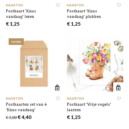
KAARTEN
KAARTEN
Postkaart ‘Knus
Postkaart ‘Knus
vandaag’ lezen
vandaag’ plukken
€
1,25
€
1,25
KOOPJE
KAARTEN
KAARTEN
Postkaarten set van 4
Postkaart ‘Vrije vogels’
‘Knus vandaag’
laarzen
Oorspronkelijke
Huidige
€
4,40
€
1,25
€
5,00
prijs
prijs
was:
is: