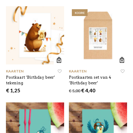
KOOPJE
KAARTEN
KAARTEN
Postkaart ‘Birthday beer’
Postkaarten set van 4
tekening
‘Birthday beer’
Oorspronkelijke
Huidige
€
1,25
€
4,40
€
5,00
prijs
prijs
was:
is:
€ 5,00.
€ 4,40.