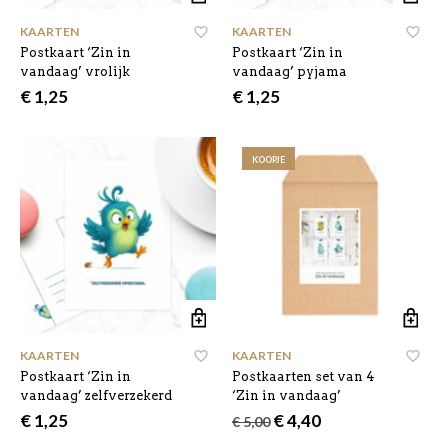
KAARTEN
KAARTEN
Postkaart ‘Zin in
Postkaart ‘Zin in
vandaag’ vrolijk
vandaag’ pyjama
€
1,25
€
1,25
KOOPJE
KAARTEN
KAARTEN
Postkaart ‘Zin in
Postkaarten set van 4
vandaag’ zelfverzekerd
‘Zin in vandaag’
Oorspronkelijke
Huidige
€
1,25
€
4,40
€
5,00
prijs
prijs