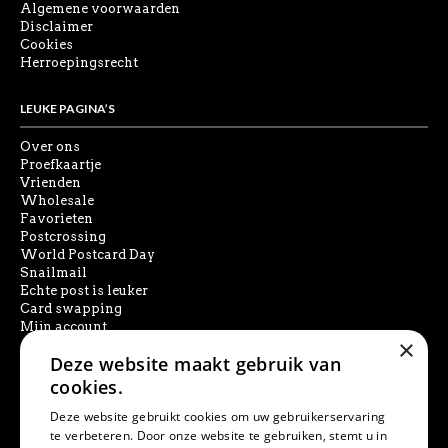
Algemene voorwaarden
Disclaimer
Cookies
Herroepingsrecht
LEUKE PAGINA’S
Over ons
Proefkaartje
Vrienden
Wholesale
Favorieten
Postcrossing
World Postcard Day
Snailmail
Echte post is leuker
Card swapping
Mijn account
×
Deze website maakt gebruik van
SOCIAL MEDIA
cookies.
Deze website gebruikt cookies om uw gebruikerservaring
te verbeteren. Door onze website te gebruiken, stemt u in