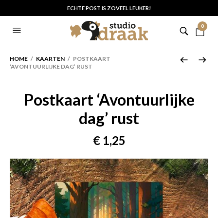
ECHTE POST IS ZOVEEL LEUKER!
0
HOME
/
KAARTEN
/ POSTKAART
‘AVONTUURLIJKE DAG’ RUST
Postkaart ‘Avontuurlijke
dag’ rust
€
1,25