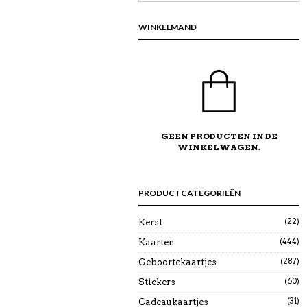
WINKELMAND
GEEN PRODUCTEN IN DE
WINKELWAGEN.
PRODUCTCATEGORIEËN
(22)
Kerst
(444)
Kaarten
(287)
Geboortekaartjes
(60)
Stickers
(31)
Cadeaukaartjes