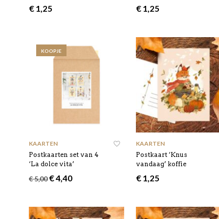
€
1,25
€
1,25
KOOPJE
KAARTEN
KAARTEN
Postkaarten set van 4
Postkaart ‘Knus
‘La dolce vita’
vandaag’ koffie
Oorspronkelijke
Huidige
€
4,40
€
1,25
€
5,00
prijs
prijs
was:
is:
€ 5,00.
€ 4,40.