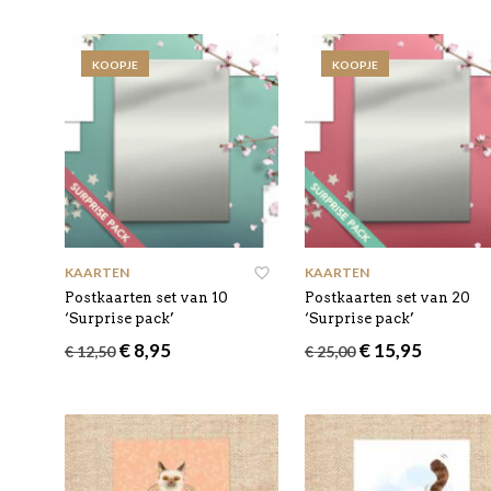
KOOPJE
KOOPJE
KAARTEN
KAARTEN
Postkaarten set van 10
Postkaarten set van 20
‘Surprise pack’
‘Surprise pack’
Oorspronkelijke
Huidige
Oorspronkelijke
Huidige
€
8,95
€
15,95
€
12,50
€
25,00
prijs
prijs
prijs
prijs
was:
is:
was:
is:
€ 12,50.
€ 8,95.
€ 25,00.
€ 15,95.