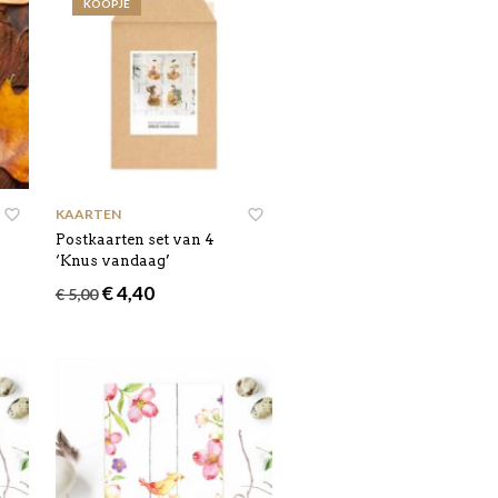
KOOPJE
KAARTEN
Postkaarten set van 4
‘Knus vandaag’
Oorspronkelijke
Huidige
€
4,40
€
5,00
prijs
prijs
was:
is:
€ 5,00.
€ 4,40.