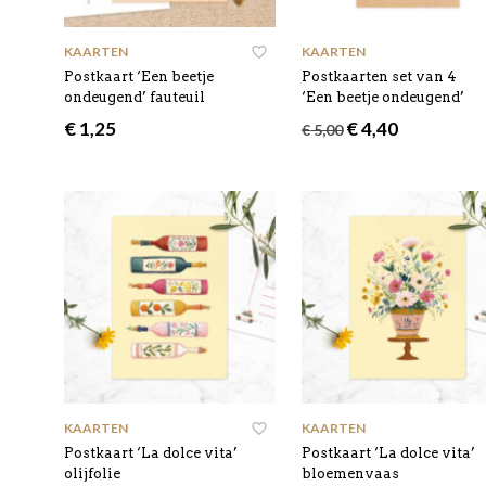
KAARTEN
KAARTEN
Postkaart ‘Een beetje
Postkaarten set van 4
ondeugend’ fauteuil
‘Een beetje ondeugend’
Oorspronkelijke
Huidige
€
1,25
€
4,40
€
5,00
prijs
prijs
was:
is:
€ 5,00.
€ 4,40.
KAARTEN
KAARTEN
Postkaart ‘La dolce vita’
Postkaart ‘La dolce vita’
olijfolie
bloemenvaas