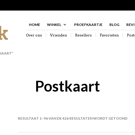
HOME
WINKEL
PROEFKAARTJE
BLOG
REV
Over ons
Vrienden
Resellers
Favorieten
Post
KAART”
Postkaart
GES
RESULTAAT 1–96 VAN DE 426 RESULTATEN WORDT GETOOND
OP
NIE