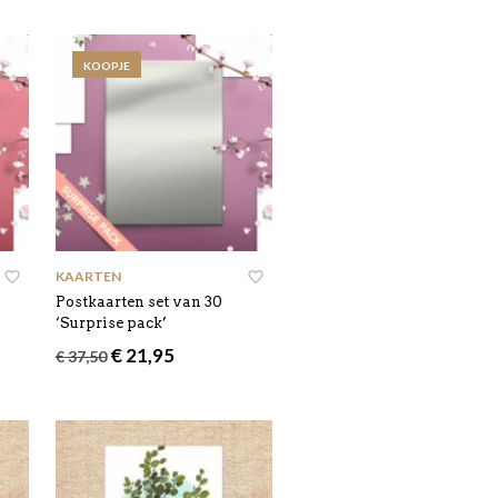
KOOPJE
KAARTEN
Postkaarten set van 30
‘Surprise pack’
Oorspronkelijke
Huidige
€
21,95
€
37,50
prijs
prijs
was:
is:
€ 37,50.
€ 21,95.