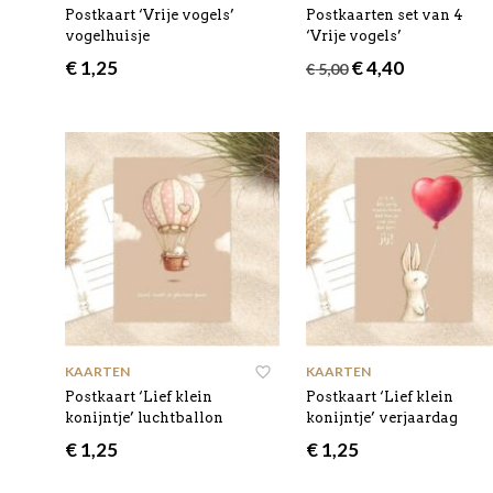
Postkaart ‘Vrije vogels’
Postkaarten set van 4
vogelhuisje
‘Vrije vogels’
Oorspronkelijke
Huidige
€
1,25
€
4,40
€
5,00
prijs
prijs
was:
is:
€ 5,00.
€ 4,40.
KAARTEN
KAARTEN
Postkaart ‘Lief klein
Postkaart ‘Lief klein
konijntje’ luchtballon
konijntje’ verjaardag
€
1,25
€
1,25