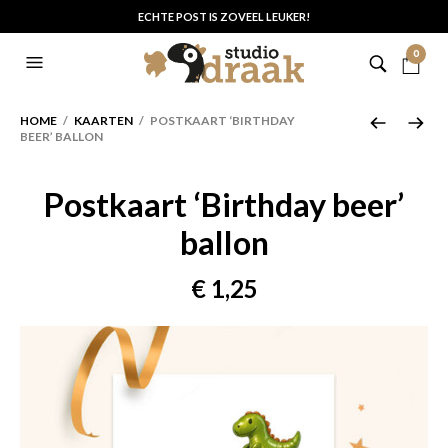
ECHTE POST IS ZOVEEL LEUKER!
0
HOME
/
KAARTEN
/ POSTKAART ‘BIRTHDAY
BEER’ BALLON
Postkaart ‘Birthday beer’
ballon
€
1,25