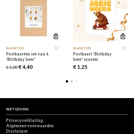
KAARTEN
KAARTEN
Postkaarten set van 4
Postkaart ‘Birthday
‘Birthday beer’
beer’ scooter
Oorspronkelijke
Huidige
€
4,40
€
1,25
€
5,00
prijs
prijs
was:
is:
€ 5,00.
€ 4,40.
WETGEVING
Privacyverklaring
Algemene voorwaarden
Disclaimer