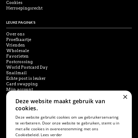
Cookies
Herroepingsrecht
LEUKE PAGINA’S
Over ons
Proefkaartje
Vrienden
Wholesale
Favorieten
Postcrossing
World Postcard Day
Snailmail
Echte post is leuker
Card swapping
Mijn account
×
Deze website maakt gebruik van
SOCIAL MEDIA
cookies.
Deze website gebruikt cookies om uw gebruikerservaring
te verbeteren. Door onze website te gebruiken, stemt u in
met alle cookies in overeenstemming met ons
PRODUCT ZOEKEN
Cookiebeleid.
Lees verder