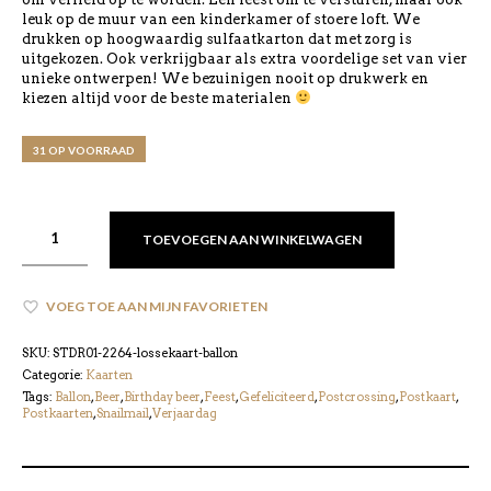
leuk op de muur van een kinderkamer of stoere loft. We
drukken op hoogwaardig sulfaatkarton dat met zorg is
uitgekozen. Ook verkrijgbaar als extra voordelige set van vier
unieke ontwerpen! We bezuinigen nooit op drukwerk en
kiezen altijd voor de beste materialen
31 OP VOORRAAD
TOEVOEGEN AAN WINKELWAGEN
VOEG TOE AAN MIJN FAVORIETEN
SKU:
STDR01-2264-lossekaart-ballon
Categorie:
Kaarten
Tags:
Ballon
,
Beer
,
Birthday beer
,
Feest
,
Gefeliciteerd
,
Postcrossing
,
Postkaart
,
Postkaarten
,
Snailmail
,
Verjaardag