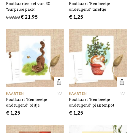
Postkaarten set van 30
Postkaart ‘Een beetje
‘Surprise pack’
ondeugend’ tafeltje
Oorspronkelijke
Huidige
€
21,95
€
1,25
€
37,50
prijs
prijs
was:
is:
€ 37,50.
€ 21,95.
KAARTEN
KAARTEN
Postkaart ‘Een beetje
Postkaart ‘Een beetje
ondeugend’ bijtje
ondeugend’ plantenpot
€
1,25
€
1,25