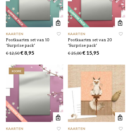
KAARTEN
KAARTEN
Postkaarten set van 10
Postkaarten set van 20
‘Surprise pack’
‘Surprise pack’
Oorspronkelijke
Huidige
Oorspronkelijke
Huidige
€
8,95
€
15,95
€
12,50
€
25,00
prijs
prijs
prijs
prijs
was:
is:
was:
is:
€ 12,50.
€ 8,95.
€ 25,00.
€ 15,95.
KOOPJE
KAARTEN
KAARTEN