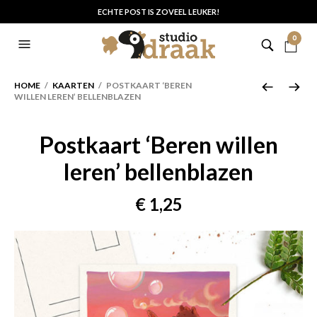
ECHTE POST IS ZOVEEL LEUKER!
0
HOME
/
KAARTEN
/ POSTKAART ‘BEREN
WILLEN LEREN’ BELLENBLAZEN
Postkaart ‘Beren willen
leren’ bellenblazen
€
1,25