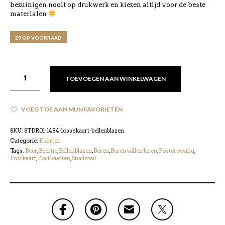
bezuinigen nooit op drukwerk en kiezen altijd voor de beste
materialen
29 OP VOORRAAD
TOEVOEGEN AAN WINKELWAGEN
VOEG TOE AAN MIJN FAVORIETEN
SKU:
STDR01-1484-lossekaart-bellenblazen
Categorie:
Kaarten
Tags:
Beer
,
Beertje
,
Bellenblazen
,
Beren
,
Beren willen leren
,
Postcrossing
,
Postkaart
,
Postkaarten
,
Snailmail