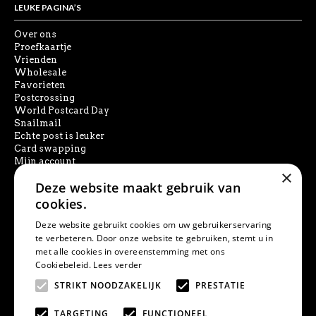
LEUKE PAGINA’S
Over ons
Proefkaartje
Vrienden
Wholesale
Favorieten
Postcrossing
World Postcard Day
Snailmail
Echte post is leuker
Card swapping
Mijn account
×
Deze website maakt gebruik van
SOCIAL MEDIA
cookies.
Deze website gebruikt cookies om uw gebruikerservaring
te verbeteren. Door onze website te gebruiken, stemt u in
met alle cookies in overeenstemming met ons
PRODUCT ZOEKEN
Cookiebeleid.
Lees verder
STRIKT NOODZAKELIJK
PRESTATIE
TARGETING
FUNCTIONEEL