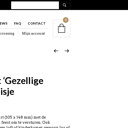
0
IEWS
FAQ
CONTACT
crossing
Mijn account
 ‘Gezellige
isje
art (105 x 148 mm) met de
n feest om te versturen. Ook
 een loft of kinderkamer, gewoon los of