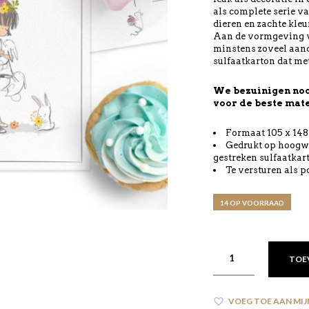
als complete serie va
dieren en zachte kleu
Aan de vormgeving v
minstens zoveel aan
sulfaatkarton dat met
We bezuinigen noo
voor de beste mate
Formaat 105 x 14
Gedrukt op hoogwa
gestreken sulfaatkar
Te versturen als po
14 OP VOORRAAD
TOE
VOEG TOE AAN MIJ