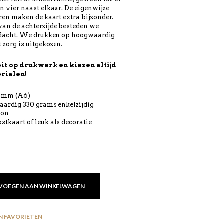
n vier naast elkaar. De eigenwijze
ren maken de kaart extra bijzonder.
an de achterzijde besteden we
dacht. We drukken op hoogwaardig
 zorg is uitgekozen.
it op drukwerk en kiezen altijd
rialen!
8 mm (A6)
ardig 330 grams enkelzijdig
ton
stkaart of leuk als decoratie
VOEGEN AAN WINKELWAGEN
N FAVORIETEN