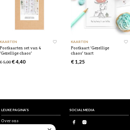
KAARTEN
KAARTEN
Postkaarten set van 4
Postkaart ‘Gezellige
‘Gezellige chaos’
chaos’ taart
Oorspronkelijke
Huidige
€
4,40
€
1,25
€
5,00
prijs
prijs
was:
is:
€ 5,00.
€ 4,40.
LEUKE PAGINA’S
SOCIAL MEDIA
Over ons
Proefkaartje