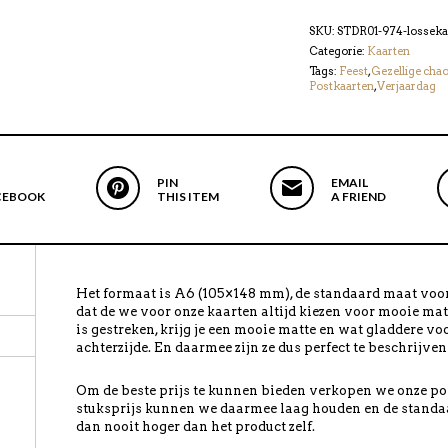
SKU:
STDR01-974-losseka
Categorie:
Kaarten
Tags:
Feest
,
Gezellige cha
Postkaarten
,
Verjaardag
PIN
EMAIL
CEBOOK
THIS ITEM
A FRIEND
Het formaat is A6 (105×148 mm), de standaard maat voor
dat de we voor onze kaarten altijd kiezen voor mooie mat
is gestreken, krijg je een mooie matte en wat gladdere vo
achterzijde. En daarmee zijn ze dus perfect te beschrijven
Om de beste prijs te kunnen bieden verkopen we onze pos
stuksprijs kunnen we daarmee laag houden en de standa
dan nooit hoger dan het product zelf.