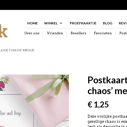
HOME
WINKEL
PROEFKAARTJE
BLOG
REV
Over ons
Vrienden
Resellers
Favorieten
Post
LIGE CHAOS’ MEISJE
Postkaart
chaos’ me
€
1,25
Deze vrolijke postka
gezellige chaos is ee
leuk als decoratie in