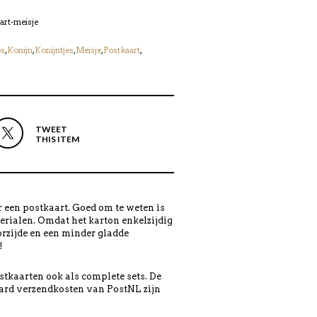
art-meisje
os
,
Konijn
,
Konijntjes
,
Meisje
,
Postkaart
,
TWEET
THIS ITEM
 een postkaart. Goed om te weten is
erialen. Omdat het karton enkelzijdig
orzijde en een minder gladde
!
tkaarten ook als complete sets. De
ard verzendkosten van PostNL zijn