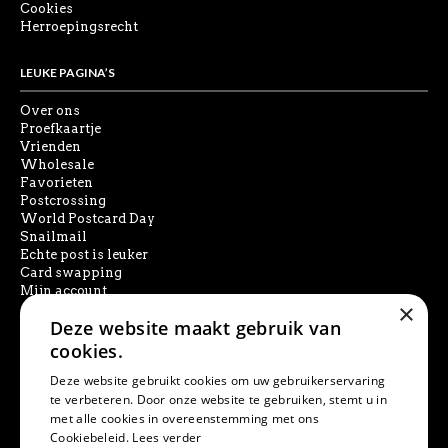
Cookies
Herroepingsrecht
LEUKE PAGINA’S
Over ons
Proefkaartje
Vrienden
Wholesale
Favorieten
Postcrossing
World Postcard Day
Snailmail
Echte post is leuker
Card swapping
Mijn account
×
Deze website maakt gebruik van
SOCIAL MEDIA
cookies.
Deze website gebruikt cookies om uw gebruikerservaring
te verbeteren. Door onze website te gebruiken, stemt u in
met alle cookies in overeenstemming met ons
PRODUCT ZOEKEN
Cookiebeleid.
Lees verder