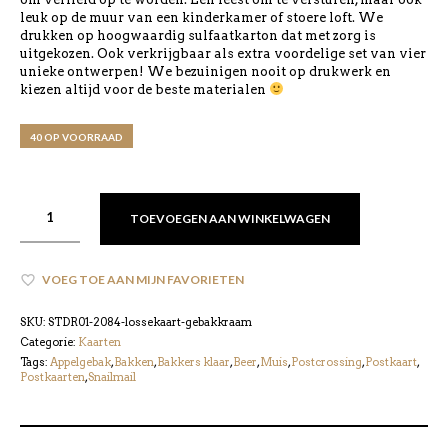
leuk op de muur van een kinderkamer of stoere loft. We
drukken op hoogwaardig sulfaatkarton dat met zorg is
uitgekozen. Ook verkrijgbaar als extra voordelige set van vier
unieke ontwerpen! We bezuinigen nooit op drukwerk en
kiezen altijd voor de beste materialen
40 OP VOORRAAD
TOEVOEGEN AAN WINKELWAGEN
VOEG TOE AAN MIJN FAVORIETEN
SKU:
STDR01-2084-lossekaart-gebakkraam
Categorie:
Kaarten
Tags:
Appelgebak
,
Bakken
,
Bakkers klaar
,
Beer
,
Muis
,
Postcrossing
,
Postkaart
,
Postkaarten
,
Snailmail