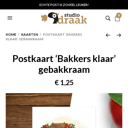
ECHTE POST IS ZOVEEL LEUKER!
0
HOME
/
KAARTEN
/ POSTKAART ‘BAKKERS
KLAAR’ GEBAKKRAAM
Postkaart ‘Bakkers klaar’
gebakkraam
€
1,25