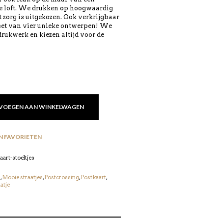
e loft. We drukken op hoogwaardig
 zorg is uitgekozen. Ook verkrijgbaar
 set van vier unieke ontwerpen! We
rukwerk en kiezen altijd voor de
VOEGEN AAN WINKELWAGEN
N FAVORIETEN
art-stoeltjes
a
,
Mooie straatjes
,
Postcrossing
,
Postkaart
,
atje