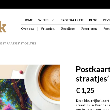
HOME
WINKEL
PROEFKAARTJE
BLOG
REV
Over ons
Vrienden
Resellers
Favorieten
Post
 STRAATJES’ STOELTJES
Postkaar
straatjes’
€
1,25
Deze kleurrijke kaar
straatjes in Europa i
om te versturen, maa