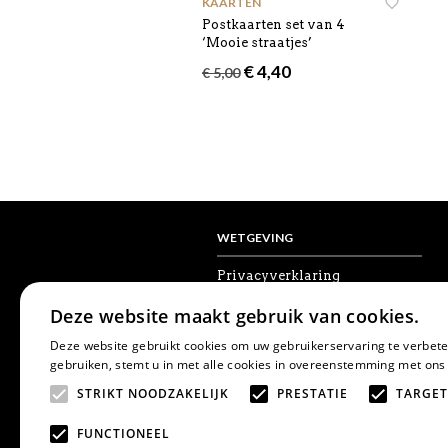
KAARTEN
Postkaarten set van 4
‘Mooie straatjes’
Oorspronkelijke
Huidige
€
4,40
€
5,00
prijs
prijs
was:
is:
€ 5,00.
€ 4,40.
WETGEVING
Privacyverklaring
Algemene voorwaarden
Deze website maakt gebruik van cookies.
Disclaimer
Cookies
Deze website gebruikt cookies om uw gebruikerservaring te verbete
Herroepingsrecht
gebruiken, stemt u in met alle cookies in overeenstemming met ons
STRIKT NOODZAKELIJK
PRESTATIE
TARGET
FUNCTIONEEL