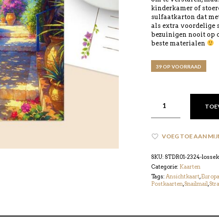
kinderkamer of stoer
sulfaatkarton dat met
als extra voordelige
bezuinigen nooit op d
beste materialen
39 OP VOORRAAD
TOE
VOEG TOE AAN MIJ
SKU:
STDR01-2324-losseka
Categorie:
Kaarten
Tags:
Ansichtkaart
,
Europ
Postkaarten
,
Snailmail
,
Stra