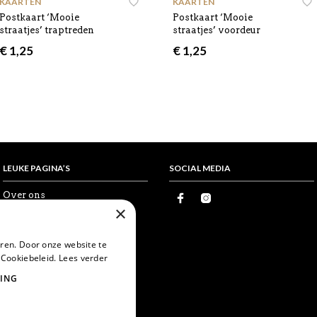
KAARTEN
KAARTEN
Postkaart ‘Mooie
Postkaart ‘Mooie
straatjes’ traptreden
straatjes’ voordeur
€
1,25
€
1,25
LEUKE PAGINA’S
SOCIAL MEDIA
Over ons
×
Proefkaartje
Vrienden
Wholesale
ren. Door onze website te
Favorieten
 Cookiebeleid.
Lees verder
Postcrossing
World Postcard Day
ING
Snailmail
Echte post is leuker
Card swapping