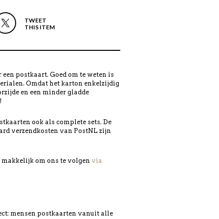
TWEET
THIS ITEM
 een postkaart. Goed om te weten is
erialen. Omdat het karton enkelzijdig
orzijde en een minder gladde
!
tkaarten ook als complete sets. De
ard verzendkosten van PostNL zijn
en makkelijk om ons te volgen
via
g
ject: mensen postkaarten vanuit alle