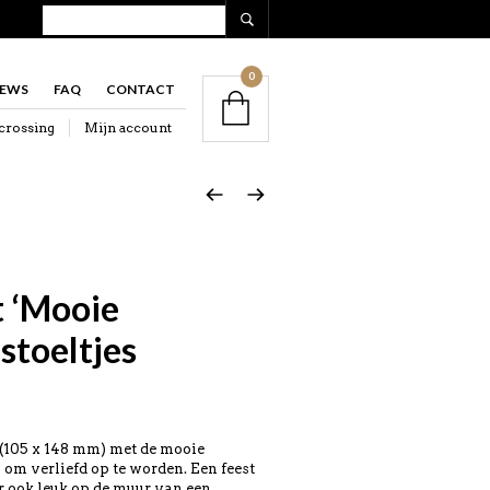
0
IEWS
FAQ
CONTACT
crossing
Mijn account
t ‘Mooie
 stoeltjes
t (105 x 148 mm) met de mooie
s om verliefd op te worden. Een feest
r ook leuk op de muur van een