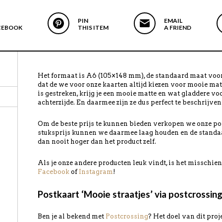
PIN
EMAIL
CEBOOK
THIS ITEM
A FRIEND
Het formaat is A6 (105×148 mm), de standaard maat voor
dat de we voor onze kaarten altijd kiezen voor mooie mat
is gestreken, krijg je een mooie matte en wat gladdere vo
achterzijde. En daarmee zijn ze dus perfect te beschrijven
Om de beste prijs te kunnen bieden verkopen we onze pos
stuksprijs kunnen we daarmee laag houden en de standa
dan nooit hoger dan het product zelf.
Als je onze andere producten leuk vindt, is het misschi
Facebook
of
Instagram
!
Postkaart ‘Mooie straatjes’ via postcrossin
Ben je al bekend met
Postcrossing
? Het doel van dit pro