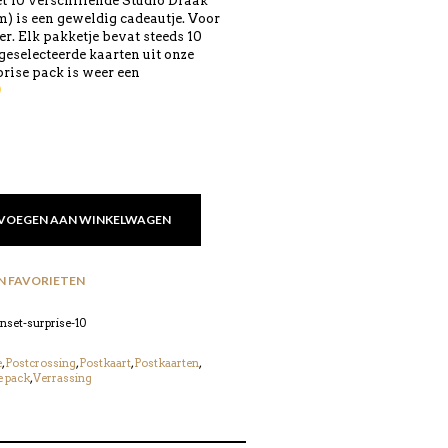
t 10 verschillende Studio Draak
m) is een geweldig cadeautje. Voor
.
er. Elk pakketje bevat steeds 10
geselecteerde kaarten uit onze
rprise pack is weer een
VOEGEN AAN WINKELWAGEN
N FAVORIETEN
set-surprise-10
e
,
Postcrossing
,
Postkaart
,
Postkaarten
,
e pack
,
Verrassing