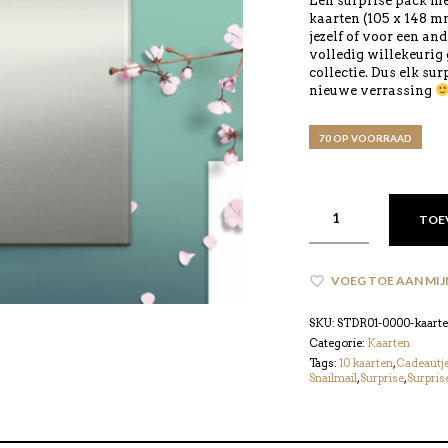
was:
is:
Een surprise pack me
kaarten (105 x 148 m
€ 12,50.
€ 8,95
jezelf of voor een and
volledig willekeurig 
collectie. Dus elk su
nieuwe verrassing
70 OP VOORRAAD
TOE
VOEG TOE AAN MIJ
SKU:
STDR01-0000-kaarten
Categorie:
Kaarten
Tags:
10 kaarten
,
Cadeautj
Snailmail
,
Surprise
,
Surpris