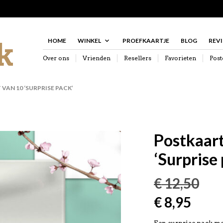
HOME
WINKEL
PROEFKAARTJE
BLOG
REV
Over ons
Vrienden
Resellers
Favorieten
Post
AN 10 ‘SURPRISE PACK’
Postkaart
‘Surprise 
€
12,50
Oorspronkel
Huidi
€
8,95
prijs
prijs