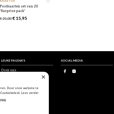
KAARTEN
Postkaarten set van 20
‘Surprise pack’
Oorspronkelijke
Huidige
€
15,95
€
25,00
prijs
prijs
was:
is:
€ 25,00.
€ 15,95.
LEUKE PAGINA’S
SOCIAL MEDIA
Over ons
×
Proefkaartje
Vrienden
Wholesale
ren. Door onze website te
Favorieten
 Cookiebeleid.
Lees verder
Postcrossing
World Postcard Day
ING
Snailmail
Echte post is leuker
Card swapping