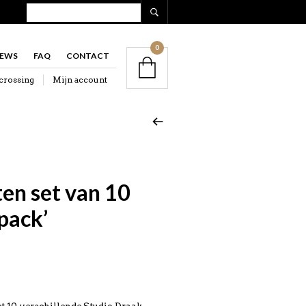
0
IEWS
FAQ
CONTACT
crossing
Mijn account
en set van 10
pack’
ijke
ge