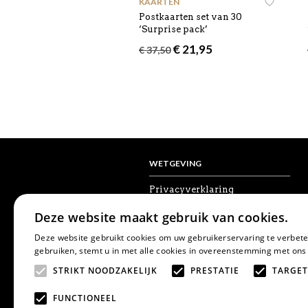
KAARTEN
Postkaarten set van 30
‘Surprise pack’
Oorspronkelijke
Huidige
€
21,95
€
37,50
prijs
prijs
was:
is:
€ 37,50.
€ 21,95.
WETGEVING
Privacyverklaring
Algemene voorwaarden
Deze website maakt gebruik van cookies.
Disclaimer
Cookies
Deze website gebruikt cookies om uw gebruikerservaring te verbete
Herroepingsrecht
gebruiken, stemt u in met alle cookies in overeenstemming met ons
STRIKT NOODZAKELIJK
PRESTATIE
TARGET
FUNCTIONEEL