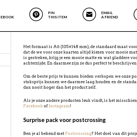
PIN
EMAIL
CEBOOK
THIS ITEM
A FRIEND
Het formaat is A6 (105×148 mm), de standaard maat voor
dat de we voor onze kaarten altijd kiezen voor mooie mat
is gestreken, krijg je een mooie matte en wat gladdere vo
achterzijde. En daarmee zijn ze dus perfect te beschrijven
Om de beste prijs te kunnen bieden verkopen we onze pos
stuksprijs kunnen we daarmee laag houden en de standa
dan nooit hoger dan het product zelf.
Als je onze andere producten leuk vindt, is het misschi
Facebook
of
Instagram
!
Surprise pack voor postcrossing
Ben je al bekend met
Postcrossing
? Het doel van dit pro