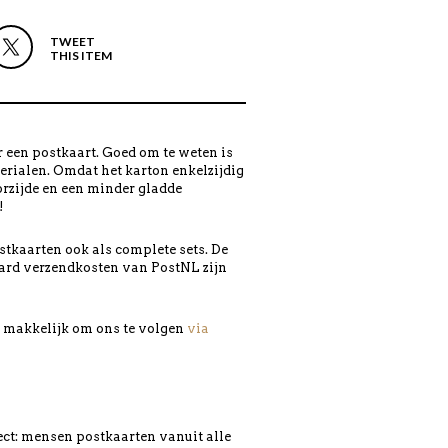
TWEET
THIS ITEM
 een postkaart. Goed om te weten is
erialen. Omdat het karton enkelzijdig
orzijde en een minder gladde
!
tkaarten ook als complete sets. De
ard verzendkosten van PostNL zijn
en makkelijk om ons te volgen
via
ject: mensen postkaarten vanuit alle