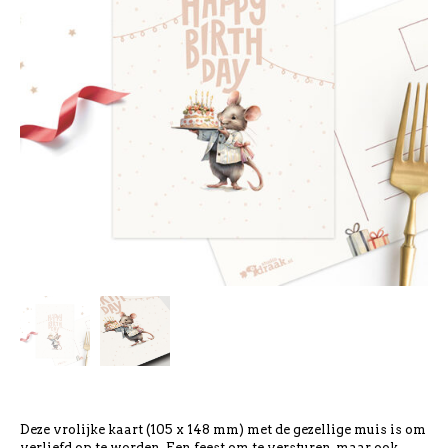
Deze vrolijke kaart (105 x 148 mm) met de gezellige muis is om
verliefd op te worden. Een feest om te versturen, maar ook