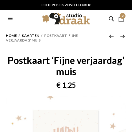
ECHTE POST IS ZOVEEL LEUKER!
0
HOME
/
KAARTEN
/ POSTKAART ‘FIJNE
VERJAARDAG’ MUIS
Postkaart ‘Fijne verjaardag’
muis
€
1,25