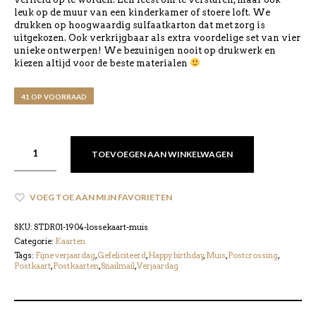
leuk op de muur van een kinderkamer of stoere loft. We
drukken op hoogwaardig sulfaatkarton dat met zorg is
uitgekozen. Ook verkrijgbaar als extra voordelige set van vier
unieke ontwerpen! We bezuinigen nooit op drukwerk en
kiezen altijd voor de beste materialen
41 OP VOORRAAD
TOEVOEGEN AAN WINKELWAGEN
VOEG TOE AAN MIJN FAVORIETEN
SKU:
STDR01-1904-lossekaart-muis
Categorie:
Kaarten
Tags:
Fijne verjaardag
,
Gefeliciteerd
,
Happy birthday
,
Muis
,
Postcrossing
,
Postkaart
,
Postkaarten
,
Snailmail
,
Verjaardag