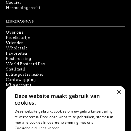
Cookies
Herroepingsrecht
LEUKE PAGINA’S
Over ons
Proefkaartje
Vrienden
Wholesale
Favorieten
Postcrossing
World Postcard Day
Snailmail
Echte post is leuker
Card swapping
Mijn account
×
Deze website maakt gebruik van
SOCIAL MEDIA
cookies.
Deze website gebruikt cookies om uw gebruikerservaring
te verbeteren. Door onze website te gebruiken, stemt u in
met alle cookies in overeenstemming met ons
PRODUCT ZOEKEN
Cookiebeleid.
Lees verder