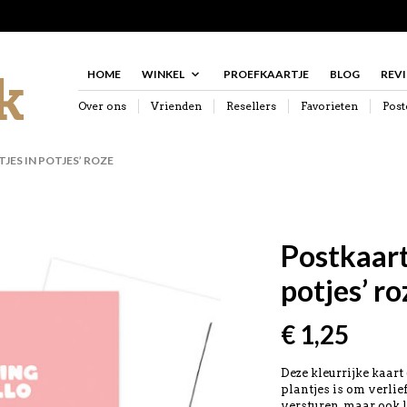
HOME
WINKEL
PROEFKAARTJE
BLOG
REV
Over ons
Vrienden
Resellers
Favorieten
Post
ES IN POTJES’ ROZE
Postkaart
potjes’ ro
€
1,25
Deze kleurrijke kaart
plantjes is om verlie
versturen, maar ook 