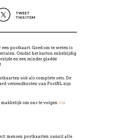
TWEET
THIS ITEM
 een postkaart. Goed om te weten is
erialen. Omdat het karton enkelzijdig
orzijde en een minder gladde
!
tkaarten ook als complete sets. De
ard verzendkosten van PostNL zijn
en makkelijk om ons te volgen
via
ject: mensen postkaarten vanuit alle