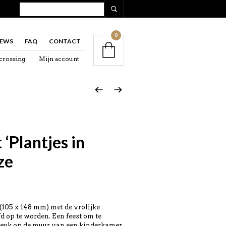
0
IEWS
FAQ
CONTACT
crossing
Mijn account
 ‘Plantjes in
ze
 (105 x 148 mm) met de vrolijke
fd op te worden. Een feest om te
leuk op de muur van een kinderkamer