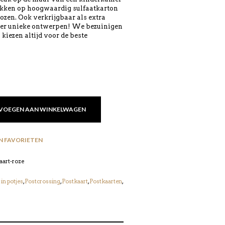
rukken op hoogwaardig sulfaatkarton
kozen. Ook verkrijgbaar als extra
ier unieke ontwerpen! We bezuinigen
kiezen altijd voor de beste
VOEGEN AAN WINKELWAGEN
N FAVORIETEN
aart-roze
 in potjes
,
Postcrossing
,
Postkaart
,
Postkaarten
,