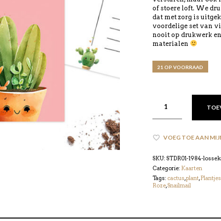
of stoere loft. We d
dat met zorg is uitge
voordelige set van v
nooit op drukwerk en 
materialen
21 OP VOORRAAD
TOE
VOEG TOE AAN MIJ
SKU:
STDR01-1984-lossek
Categorie:
Kaarten
Tags:
cactus
,
plant
,
Plantjes
Roze
,
Snailmail