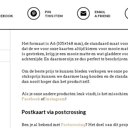
PIN
EMAIL
CEBOOK
THIS ITEM
A FRIEND
Het formaat is A6 (105×148 mm), de standaard maat voor
dat de we voor onze kaarten altijd kiezen voor mooie mat
is gestreken, krijg je een mooie matte en wat gladdere vo
achterzijde. En daarmee zijn ze dus perfect te beschrijven
Om de beste prijs te kunnen bieden verkopen we onze pos
stuksprijs kunnen we daarmee laag houden en de standa
dan nooit hoger dan het product zelf.
Als je onze andere producten leuk vindt, is het misschi
Facebook
of
Instagram
!
Postkaart via postcrossing
Ben je al bekend met
Postcrossing
? Het doel van dit pro