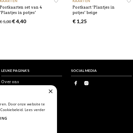
KAARTEN
KAARTEN
Postkaarten set van 4
Postkaart ‘Plantjes in
‘Plantjes in potjes’
potjes’ beige
Oorspronkelijke
Huidige
€
4,40
€
1,25
€
5,00
prijs
prijs
was:
is:
€ 5,00.
€ 4,40.
LEUKE PAGINA’S
SOCIAL MEDIA
Over ons
Proefkaartje
×
Vrienden
Wholesale
Favorieten
ren. Door onze website te
Postcrossing
 Cookiebeleid.
Lees verder
World Postcard Day
ING
Snailmail
Echte post is leuker
Card swapping