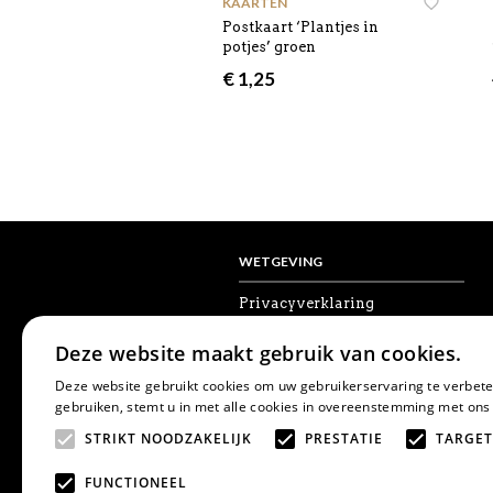
KAARTEN
Postkaart ‘Plantjes in
potjes’ groen
€
1,25
WETGEVING
Privacyverklaring
Algemene voorwaarden
Disclaimer
Deze website maakt gebruik van cookies.
Cookies
Herroepingsrecht
Deze website gebruikt cookies om uw gebruikerservaring te verbete
gebruiken, stemt u in met alle cookies in overeenstemming met ons
STRIKT NOODZAKELIJK
PRESTATIE
TARGET
FUNCTIONEEL