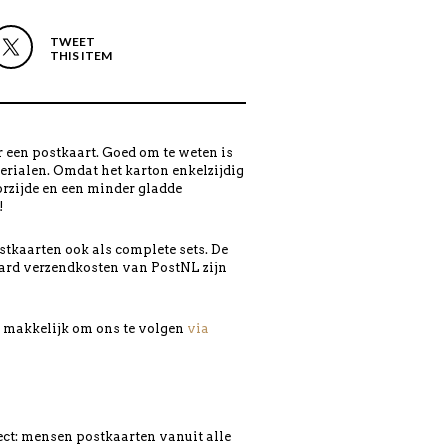
TWEET
THIS ITEM
 een postkaart. Goed om te weten is
erialen. Omdat het karton enkelzijdig
orzijde en een minder gladde
!
tkaarten ook als complete sets. De
ard verzendkosten van PostNL zijn
en makkelijk om ons te volgen
via
ject: mensen postkaarten vanuit alle