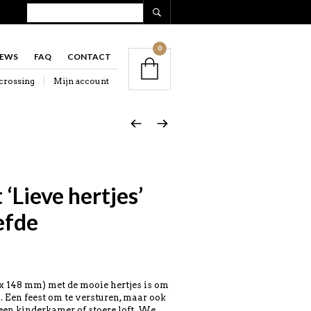
0
IEWS
FAQ
CONTACT
crossing
Mijn account
‘Lieve hertjes’
efde
 x 148 mm) met de mooie hertjes is om
. Een feest om te versturen, maar ook
een kinderkamer of stoere loft. We