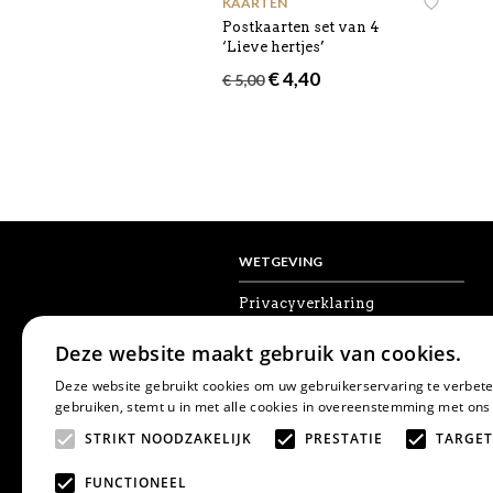
KAARTEN
Postkaarten set van 4
‘Lieve hertjes’
Oorspronkelijke
Huidige
€
4,40
€
5,00
prijs
prijs
was:
is:
€ 5,00.
€ 4,40.
WETGEVING
Privacyverklaring
Algemene voorwaarden
Disclaimer
Deze website maakt gebruik van cookies.
Cookies
Herroepingsrecht
Deze website gebruikt cookies om uw gebruikerservaring te verbete
gebruiken, stemt u in met alle cookies in overeenstemming met ons
STRIKT NOODZAKELIJK
PRESTATIE
TARGET
FUNCTIONEEL