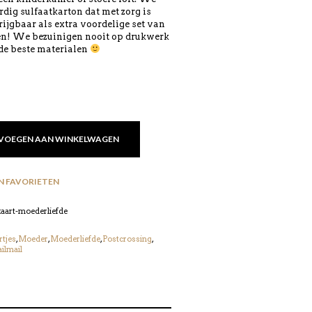
ig sulfaatkarton dat met zorg is
ijgbaar als extra voordelige set van
en! We bezuinigen nooit op drukwerk
 de beste materialen
VOEGEN AAN WINKELWAGEN
N FAVORIETEN
aart-moederliefde
rtjes
,
Moeder
,
Moederliefde
,
Postcrossing
,
ilmail