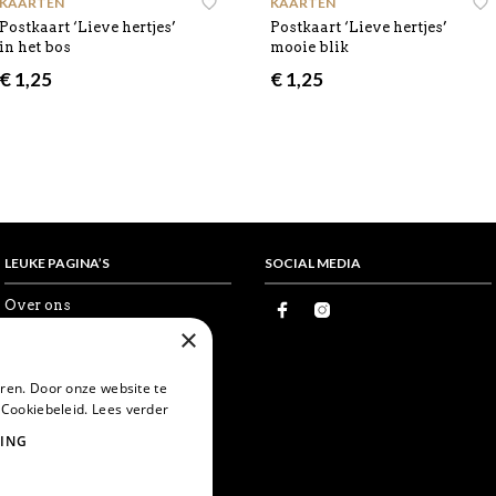
KAARTEN
KAARTEN
Postkaart ‘Lieve hertjes’
Postkaart ‘Lieve hertjes’
in het bos
mooie blik
€
1,25
€
1,25
LEUKE PAGINA’S
SOCIAL MEDIA
Over ons
Proefkaartje
×
Vrienden
Wholesale
Favorieten
ren. Door onze website te
Postcrossing
 Cookiebeleid.
Lees verder
World Postcard Day
ING
Snailmail
Echte post is leuker
Card swapping