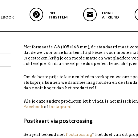
PIN
EMAIL
CEBOOK
THIS ITEM
A FRIEND
Het formaat is A6 (105×148 mm), de standaard maat voor
dat de we voor onze kaarten altijd kiezen voor mooie mat
is gestreken, krijg je een mooie matte en wat gladdere vo
achterzijde. En daarmee zijn ze dus perfect te beschrijven
Om de beste prijs te kunnen bieden verkopen we onze pos
stuksprijs kunnen we daarmee laag houden en de standa
dan nooit hoger dan het product zelf.
Als je onze andere producten leuk vindt, is het misschi
Facebook
of
Instagram
!
Postkaart via postcrossing
Ben je al bekend met
Postcrossing
? Het doel van dit pro