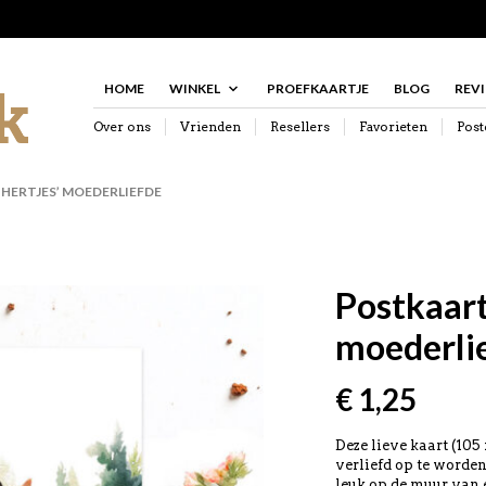
HOME
WINKEL
PROEFKAARTJE
BLOG
REV
Over ons
Vrienden
Resellers
Favorieten
Post
 HERTJES’ MOEDERLIEFDE
Postkaart 
moederli
€
1,25
Deze lieve kaart (105
verliefd op te worden
leuk op de muur van 