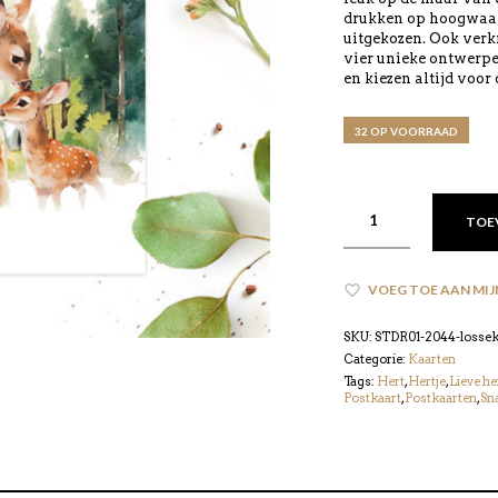
drukken op hoogwaard
uitgekozen. Ook verkr
vier unieke ontwerp
en kiezen altijd voor
32 OP VOORRAAD
TOE
VOEG TOE AAN MIJ
SKU:
STDR01-2044-lossek
Categorie:
Kaarten
Tags:
Hert
,
Hertje
,
Lieve he
Postkaart
,
Postkaarten
,
Sna