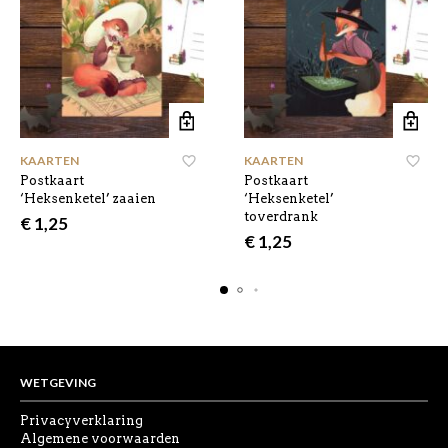
KAARTEN
KAARTEN
Postkaart
Postkaart
‘Heksenketel’ zaaien
‘Heksenketel’
toverdrank
€
1,25
€
1,25
WETGEVING
Privacyverklaring
Algemene voorwaarden