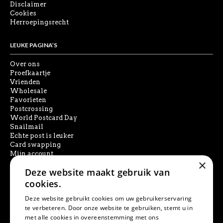
Disclaimer
Cookies
Herroepingsrecht
LEUKE PAGINA’S
Over ons
Proefkaartje
Vrienden
Wholesale
Favorieten
Postcrossing
World Postcard Day
Snailmail
Echte post is leuker
Card swapping
Mijn account
×
Deze website maakt gebruik van
SOCIAL MEDIA
cookies.
Deze website gebruikt cookies om uw gebruikerservaring
te verbeteren. Door onze website te gebruiken, stemt u in
met alle cookies in overeenstemming met ons