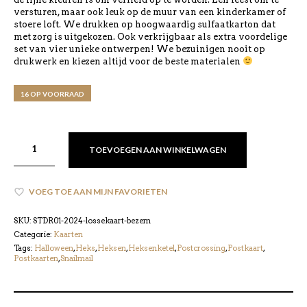
versturen, maar ook leuk op de muur van een kinderkamer of
stoere loft. We drukken op hoogwaardig sulfaatkarton dat
met zorg is uitgekozen. Ook verkrijgbaar als extra voordelige
set van vier unieke ontwerpen! We bezuinigen nooit op
drukwerk en kiezen altijd voor de beste materialen
16 OP VOORRAAD
TOEVOEGEN AAN WINKELWAGEN
VOEG TOE AAN MIJN FAVORIETEN
SKU:
STDR01-2024-lossekaart-bezem
Categorie:
Kaarten
Tags:
Halloween
,
Heks
,
Heksen
,
Heksenketel
,
Postcrossing
,
Postkaart
,
Postkaarten
,
Snailmail