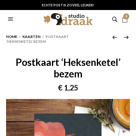
ECHTE POST IS ZOVEEL LEUKER!
0
HOME
/
KAARTEN
/ POSTKAART
‘HEKSENKETEL’ BEZEM
Postkaart ‘Heksenketel’
bezem
€
1,25