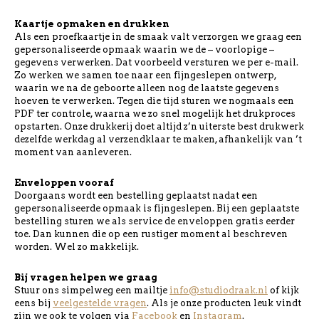
Kaartje opmaken en drukken
Als een proefkaartje in de smaak valt verzorgen we graag een
gepersonaliseerde opmaak waarin we de – voorlopige –
gegevens verwerken. Dat voorbeeld versturen we per e-mail.
Zo werken we samen toe naar een fijngeslepen ontwerp,
waarin we na de geboorte alleen nog de laatste gegevens
hoeven te verwerken. Tegen die tijd sturen we nogmaals een
PDF ter controle, waarna we zo snel mogelijk het drukproces
opstarten. Onze drukkerij doet altijd z’n uiterste best drukwerk
dezelfde werkdag al verzendklaar te maken, afhankelijk van ’t
moment van aanleveren.
Enveloppen vooraf
Doorgaans wordt een bestelling geplaatst nadat een
gepersonaliseerde opmaak is fijngeslepen. Bij een geplaatste
bestelling sturen we als service de enveloppen gratis eerder
toe. Dan kunnen die op een rustiger moment al beschreven
worden. Wel zo makkelijk.
Bij vragen helpen we graag
Stuur ons simpelweg een mailtje
info@studiodraak.nl
of kijk
eens bij
veelgestelde vragen
. Als je onze producten leuk vindt
zijn we ook te volgen via
Facebook
en
Instagram
.