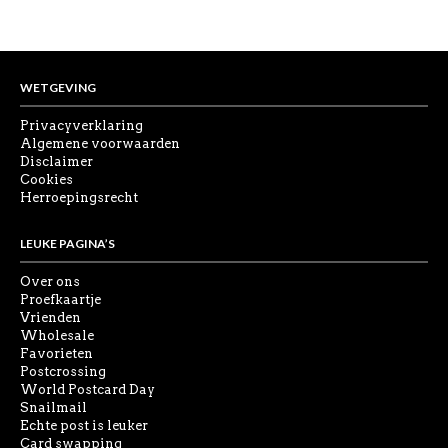
WETGEVING
Privacyverklaring
Algemene voorwaarden
Disclaimer
Cookies
Herroepingsrecht
LEUKE PAGINA’S
Over ons
Proefkaartje
Vrienden
Wholesale
Favorieten
Postcrossing
World Postcard Day
Snailmail
Echte post is leuker
Card swapping