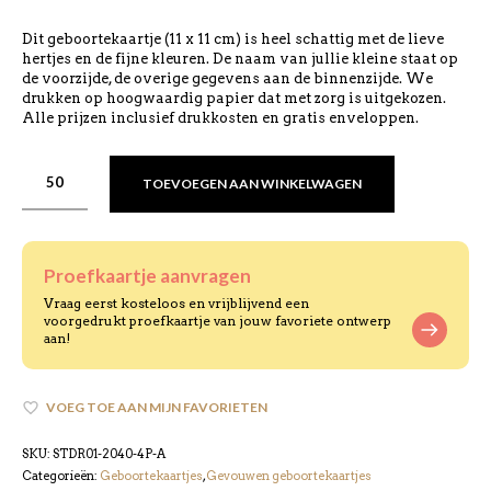
Dit geboortekaartje (11 x 11 cm) is heel schattig met de lieve
hertjes en de fijne kleuren. De naam van jullie kleine staat op
de voorzijde, de overige gegevens aan de binnenzijde. We
drukken op hoogwaardig papier dat met zorg is uitgekozen.
Alle prijzen inclusief drukkosten en gratis enveloppen.
TOEVOEGEN AAN WINKELWAGEN
Proefkaartje aanvragen
Vraag eerst kosteloos en vrijblijvend een
voorgedrukt proefkaartje van jouw favoriete ontwerp
aan!
VOEG TOE AAN MIJN FAVORIETEN
SKU:
STDR01-2040-4P-A
Categorieën:
Geboortekaartjes
,
Gevouwen geboortekaartjes