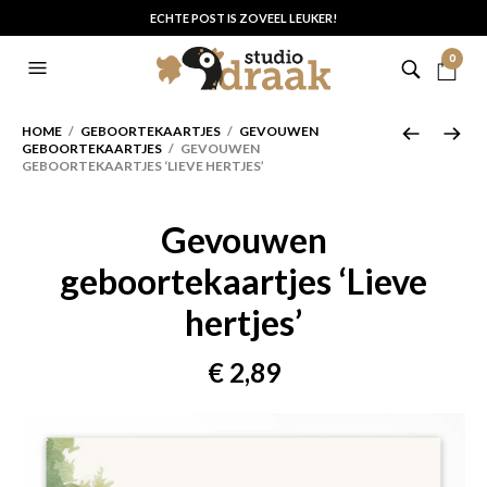
ECHTE POST IS ZOVEEL LEUKER!
0
HOME
/
GEBOORTEKAARTJES
/
GEVOUWEN
GEBOORTEKAARTJES
/ GEVOUWEN
GEBOORTEKAARTJES ‘LIEVE HERTJES’
Gevouwen
geboortekaartjes ‘Lieve
hertjes’
€
2,89