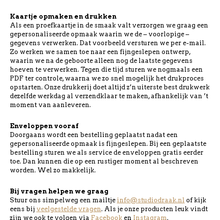
Kaartje opmaken en drukken
Als een proefkaartje in de smaak valt verzorgen we graag een
gepersonaliseerde opmaak waarin we de – voorlopige –
gegevens verwerken. Dat voorbeeld versturen we per e-mail.
Zo werken we samen toe naar een fijngeslepen ontwerp,
waarin we na de geboorte alleen nog de laatste gegevens
hoeven te verwerken. Tegen die tijd sturen we nogmaals een
PDF ter controle, waarna we zo snel mogelijk het drukproces
opstarten. Onze drukkerij doet altijd z’n uiterste best drukwerk
dezelfde werkdag al verzendklaar te maken, afhankelijk van ’t
moment van aanleveren.
Enveloppen vooraf
Doorgaans wordt een bestelling geplaatst nadat een
gepersonaliseerde opmaak is fijngeslepen. Bij een geplaatste
bestelling sturen we als service de enveloppen gratis eerder
toe. Dan kunnen die op een rustiger moment al beschreven
worden. Wel zo makkelijk.
Bij vragen helpen we graag
Stuur ons simpelweg een mailtje
info@studiodraak.nl
of kijk
eens bij
veelgestelde vragen
. Als je onze producten leuk vindt
zijn we ook te volgen via
Facebook
en
Instagram
.