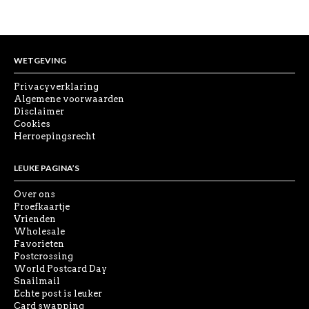
WETGEVING
Privacyverklaring
Algemene voorwaarden
Disclaimer
Cookies
Herroepingsrecht
LEUKE PAGINA’S
Over ons
Proefkaartje
Vrienden
Wholesale
Favorieten
Postcrossing
World Postcard Day
Snailmail
Echte post is leuker
Card swapping