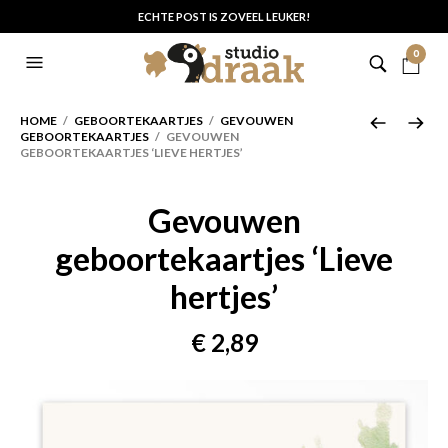
ECHTE POST IS ZOVEEL LEUKER!
0
HOME
/
GEBOORTEKAARTJES
/
GEVOUWEN
GEBOORTEKAARTJES
/ GEVOUWEN
GEBOORTEKAARTJES ‘LIEVE HERTJES’
Gevouwen
geboortekaartjes ‘Lieve
hertjes’
€
2,89