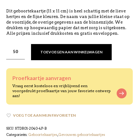
Dit geboortekaartje (11 x 11 cm) is heel schattig met de lieve
hertjes en de fijne kleuren. De naam van jullie kleine staat op
de voorzijde, de overige gegevens aan de binnenzijde. We
drukken op hoogwaardig papier dat met zorg is uitgekozen.
Alle prijzen inclusief drukkosten en gratis enveloppen.
TOEVOEGEN AAN WINKELWAGEN
Proefkaartje aanvragen
Vraag eerst kosteloos en vrijblijvend een
voorgedrukt proefkaartje van jouw favoriete ontwerp
aan!
VOEG TOE AAN MIJN FAVORIETEN
SKU:
STDR01-2040-4P-B
Categorieën:
Geboortekaartjes
,
Gevouwen geboortekaartjes