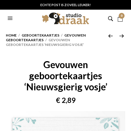
ECHTE POST IS ZOVEEL LEUKER!
0
HOME
/
GEBOORTEKAARTJES
/
GEVOUWEN
GEBOORTEKAARTJES
/ GEVOUWEN
GEBOORTEKAARTJES ‘NIEUWSGIERIG VOSJE’
Gevouwen
geboortekaartjes
‘Nieuwsgierig vosje’
€
2,89