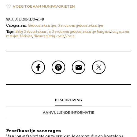
VOEG TOE AAN MIJN FAVORIETEN
SKU:
STDR01-1130-4P-B
Categorieën:
Geboortekaartjes
,
Gevouwen geboortekaartjes
Tags:
Baby
,
Geboortekaartje
,
Gevouwen geboortekaartje
,
Jongens
,
Jongens en
meisjes
,
Meisjes
,
Nieuwsgierig vosje
,
Vosje
BESCHRIJVING
AANVULLENDE INFORMATIE
Proefkaartje aanvragen
Van jouw favoriete ontwerp kun je eenvoudig en kosteloos