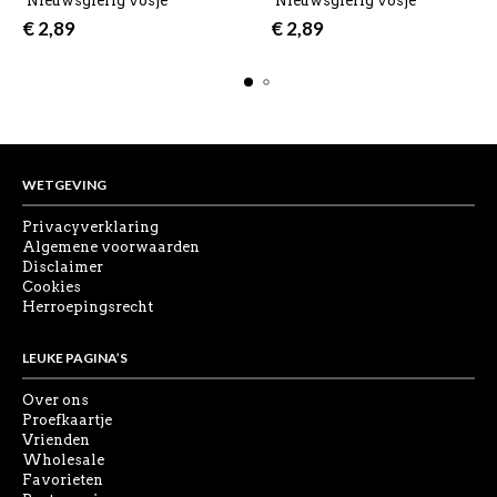
‘Nieuwsgierig vosje’
‘Nieuwsgierig vosje’
€
2,89
€
2,89
WETGEVING
Privacyverklaring
Algemene voorwaarden
Disclaimer
Cookies
Herroepingsrecht
LEUKE PAGINA’S
Over ons
Proefkaartje
Vrienden
Wholesale
Favorieten