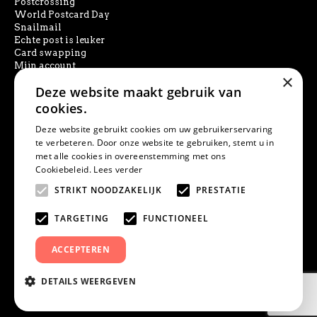
Postcrossing
World Postcard Day
Snailmail
Echte post is leuker
Card swapping
Mijn account
×
Deze website maakt gebruik van
SOCIAL MEDIA
cookies.
Deze website gebruikt cookies om uw gebruikerservaring
te verbeteren. Door onze website te gebruiken, stemt u in
met alle cookies in overeenstemming met ons
PRODUCT ZOEKEN
Cookiebeleid.
Lees verder
STRIKT NOODZAKELIJK
PRESTATIE
TARGETING
FUNCTIONEEL
ACCEPTEREN
DETAILS WEERGEVEN
© Studio Draak | KVK 52774139 | IBAN NL20INGB0006861828