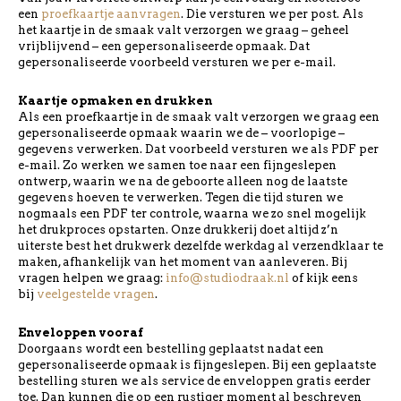
een
proefkaartje aanvragen
. Die versturen we per post. Als
het kaartje in de smaak valt verzorgen we graag – geheel
vrijblijvend – een gepersonaliseerde opmaak. Dat
gepersonaliseerde voorbeeld versturen we per e-mail.
Kaartje opmaken en drukken
Als een proefkaartje in de smaak valt verzorgen we graag een
gepersonaliseerde opmaak waarin we de – voorlopige –
gegevens verwerken. Dat voorbeeld versturen we als PDF per
e-mail. Zo werken we samen toe naar een fijngeslepen
ontwerp, waarin we na de geboorte alleen nog de laatste
gegevens hoeven te verwerken. Tegen die tijd sturen we
nogmaals een PDF ter controle, waarna we zo snel mogelijk
het drukproces opstarten. Onze drukkerij doet altijd z’n
uiterste best het drukwerk dezelfde werkdag al verzendklaar te
maken, afhankelijk van het moment van aanleveren. Bij
vragen helpen we graag:
info@studiodraak.nl
of kijk eens
bij
veelgestelde vragen
.
Enveloppen vooraf
Doorgaans wordt een bestelling geplaatst nadat een
gepersonaliseerde opmaak is fijngeslepen. Bij een geplaatste
bestelling sturen we als service de enveloppen gratis eerder
toe. Dan kunnen die op een rustiger moment al beschreven