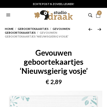
ECHTE POST IS ZOVEEL LEUKER!
0
HOME
/
GEBOORTEKAARTJES
/
GEVOUWEN
GEBOORTEKAARTJES
/ GEVOUWEN
GEBOORTEKAARTJES ‘NIEUWSGIERIG VOSJE’
Gevouwen
geboortekaartjes
‘Nieuwsgierig vosje’
€
2,89