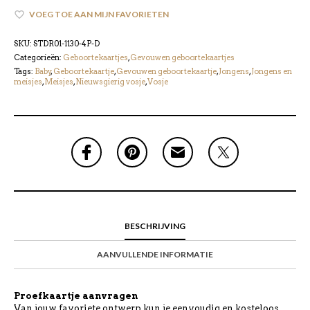
VOEG TOE AAN MIJN FAVORIETEN
SKU:
STDR01-1130-4P-D
Categorieën:
Geboortekaartjes
,
Gevouwen geboortekaartjes
Tags:
Baby
,
Geboortekaartje
,
Gevouwen geboortekaartje
,
Jongens
,
Jongens en
meisjes
,
Meisjes
,
Nieuwsgierig vosje
,
Vosje
BESCHRIJVING
AANVULLENDE INFORMATIE
Proefkaartje aanvragen
Van jouw favoriete ontwerp kun je eenvoudig en kosteloos