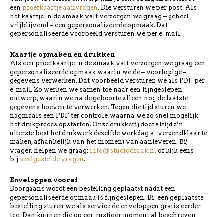
een
proefkaartje aanvragen
. Die versturen we per post. Als
het kaartje in de smaak valt verzorgen we graag – geheel
vrijblijvend – een gepersonaliseerde opmaak. Dat
gepersonaliseerde voorbeeld versturen we per e-mail.
Kaartje opmaken en drukken
Als een proefkaartje in de smaak valt verzorgen we graag een
gepersonaliseerde opmaak waarin we de – voorlopige –
gegevens verwerken. Dat voorbeeld versturen we als PDF per
e-mail. Zo werken we samen toe naar een fijngeslepen
ontwerp, waarin we na de geboorte alleen nog de laatste
gegevens hoeven te verwerken. Tegen die tijd sturen we
nogmaals een PDF ter controle, waarna we zo snel mogelijk
het drukproces opstarten. Onze drukkerij doet altijd z’n
uiterste best het drukwerk dezelfde werkdag al verzendklaar te
maken, afhankelijk van het moment van aanleveren. Bij
vragen helpen we graag:
info@studiodraak.nl
of kijk eens
bij
veelgestelde vragen
.
Enveloppen vooraf
Doorgaans wordt een bestelling geplaatst nadat een
gepersonaliseerde opmaak is fijngeslepen. Bij een geplaatste
bestelling sturen we als service de enveloppen gratis eerder
toe. Dan kunnen die op een rustiger moment al beschreven