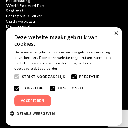
Postcrossing
World Postcard Day
Snailmail
Echte post is leuker
Card swapping
Mijn account
×
Deze website maakt gebruik van
SOCIAL MEDIA
cookies.
Deze website gebruikt cookies om uw gebruikerservaring
te verbeteren. Door onze website te gebruiken, stemt u in
met alle cookies in overeenstemming met ons
PRODUCT ZOEKEN
Cookiebeleid.
Lees verder
STRIKT NOODZAKELIJK
PRESTATIE
TARGETING
FUNCTIONEEL
ACCEPTEREN
DETAILS WEERGEVEN
© Studio Draak | KVK 52774139 | IBAN NL20INGB0006861828