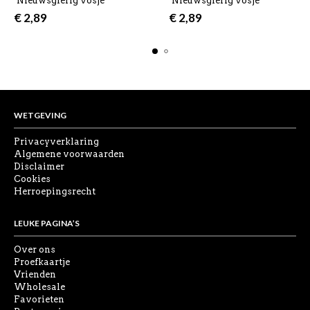
‘Nieuwsgierig vosje’
‘Nieuwsgierig vosje’
€
2,89
€
2,89
WETGEVING
Privacyverklaring
Algemene voorwaarden
Disclaimer
Cookies
Herroepingsrecht
LEUKE PAGINA’S
Over ons
Proefkaartje
Vrienden
Wholesale
Favorieten