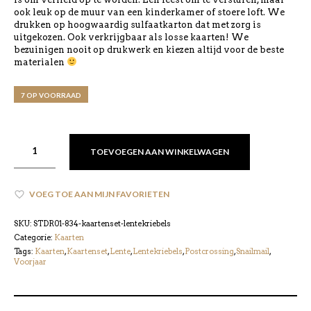
ook leuk op de muur van een kinderkamer of stoere loft. We
drukken op hoogwaardig sulfaatkarton dat met zorg is
uitgekozen. Ook verkrijgbaar als losse kaarten! We
bezuinigen nooit op drukwerk en kiezen altijd voor de beste
materialen
7 OP VOORRAAD
TOEVOEGEN AAN WINKELWAGEN
VOEG TOE AAN MIJN FAVORIETEN
SKU:
STDR01-834-kaartenset-lentekriebels
Categorie:
Kaarten
Tags:
Kaarten
,
Kaartenset
,
Lente
,
Lentekriebels
,
Postcrossing
,
Snailmail
,
Voorjaar