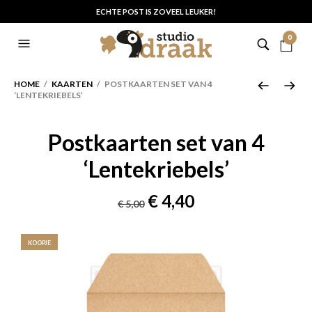
ECHTE POST IS ZOVEEL LEUKER!
0
HOME
/
KAARTEN
/ POSTKAARTEN SET VAN 4
‘LENTEKRIEBELS’
Postkaarten set van 4
‘Lentekriebels’
Oorspronkelijke
Huidige
€
4,40
€
5,00
prijs
prijs
was:
is:
KOOPJE
€ 5,00.
€ 4,40.