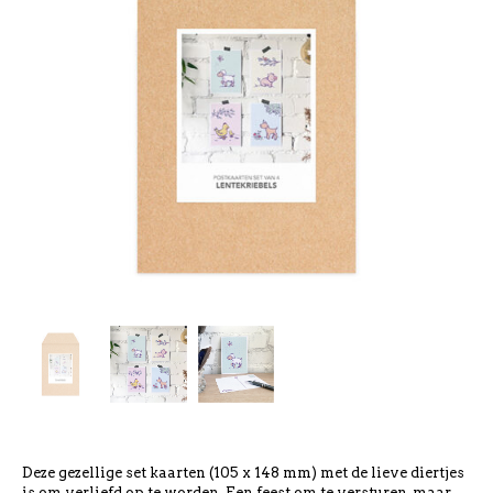
Deze gezellige set kaarten (105 x 148 mm) met de lieve diertjes
is om verliefd op te worden. Een feest om te versturen, maar