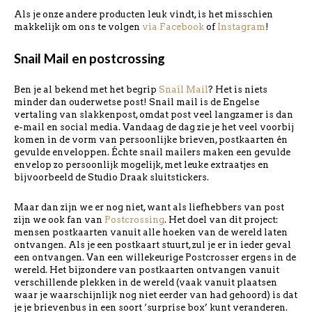
Als je onze andere producten leuk vindt, is het misschien
makkelijk om ons te volgen
via Facebook
of
Instagram
!
Snail Mail en postcrossing
Ben je al bekend met het begrip
Snail Mail
? Het is niets
minder dan ouderwetse post! Snail mail is de Engelse
vertaling van slakkenpost, omdat post veel langzamer is dan
e-mail en social media. Vandaag de dag zie je het veel voorbij
komen in de vorm van persoonlijke brieven, postkaarten én
gevulde enveloppen. Échte snail mailers maken een gevulde
envelop zo persoonlijk mogelijk, met leuke extraatjes en
bijvoorbeeld de Studio Draak sluitstickers.
Maar dan zijn we er nog niet, want als liefhebbers van post
zijn we ook fan van
Postcrossing
. Het doel van dit project:
mensen postkaarten vanuit alle hoeken van de wereld laten
ontvangen. Als je een postkaart stuurt, zul je er in ieder geval
een ontvangen. Van een willekeurige Postcrosser ergens in de
wereld. Het bijzondere van postkaarten ontvangen vanuit
verschillende plekken in de wereld (vaak vanuit plaatsen
waar je waarschijnlijk nog niet eerder van had gehoord) is dat
je je brievenbus in een soort ‘surprise box’ kunt veranderen.