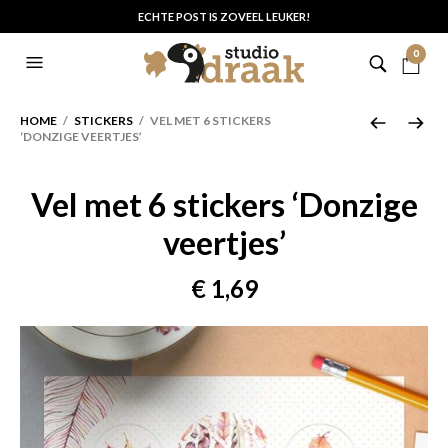
ECHTE POST IS ZOVEEL LEUKER!
0
HOME
/
STICKERS
/ VEL MET 6 STICKERS
‘DONZIGE VEERTJES’
Vel met 6 stickers ‘Donzige
veertjes’
€
1,69