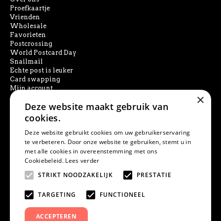
Proefkaartje
Vrienden
Wholesale
Favorieten
Postcrossing
World Postcard Day
Snailmail
Echte post is leuker
Card swapping
Mijn account
×
Deze website maakt gebruik van
SOCIAL MEDIA
cookies.
Deze website gebruikt cookies om uw gebruikerservaring
te verbeteren. Door onze website te gebruiken, stemt u in
met alle cookies in overeenstemming met ons
PRODUCT ZOEKEN
Cookiebeleid.
Lees verder
STRIKT NOODZAKELIJK
PRESTATIE
TARGETING
FUNCTIONEEL
ACCEPTEREN