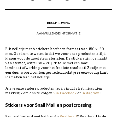
BESCHRIJVING
AANVULLENDE INFORMATIE
Elk velletje met 6 stickers heeft een formaat van 150 x 130
mm. Goed om te weten is dat we voor onze producten altijd
kiezen voor de mooiste materialen. De stickers zijn gemaakt
van stevige, witte PVC-vrij PP folie met een mat
laminaat afwerking voor het fraaiste resultaat! Ze zijn met
een duur woord contourgesneden, zodat je ze eenvoudig kunt
losmaken van het velletje.
Als je onze andere producten leuk vindt, is het misschien
makkelijk om ons te volgen
via Facebook
of
Instagram
!
Stickers voor Snail Mail en postcrossing
Ben je al bekend met het begrip
Snailmail
? Snailmail is de