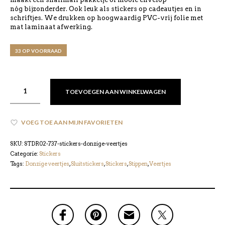
nóg bijzonderder. Ook leuk als stickers op cadeautjes en in
schriftjes. We drukken op hoogwaardig PVC-vrij folie met
mat laminaat afwerking.
33 OP VOORRAAD
TOEVOEGEN AAN WINKELWAGEN
VOEG TOE AAN MIJN FAVORIETEN
SKU:
STDR02-737-stickers-donzige-veertjes
Categorie:
Stickers
Tags:
Donzige veertjes
,
Sluitstickers
,
Stickers
,
Stippen
,
Veertjes