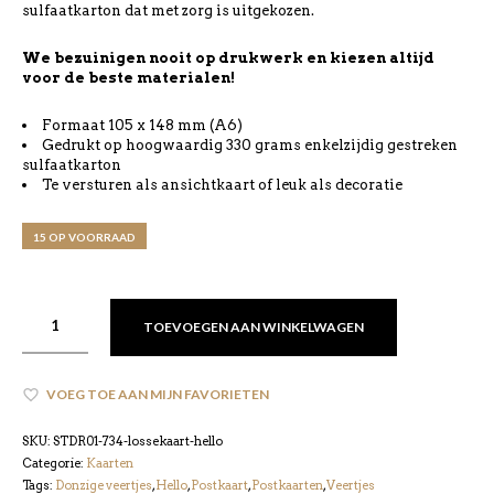
sulfaatkarton dat met zorg is uitgekozen.
We bezuinigen nooit op drukwerk en kiezen altijd
voor de beste materialen!
Formaat 105 x 148 mm (A6)
Gedrukt op hoogwaardig 330 grams enkelzijdig gestreken
sulfaatkarton
Te versturen als ansichtkaart of leuk als decoratie
15 OP VOORRAAD
TOEVOEGEN AAN WINKELWAGEN
VOEG TOE AAN MIJN FAVORIETEN
SKU:
STDR01-734-lossekaart-hello
Categorie:
Kaarten
Tags:
Donzige veertjes
,
Hello
,
Postkaart
,
Postkaarten
,
Veertjes