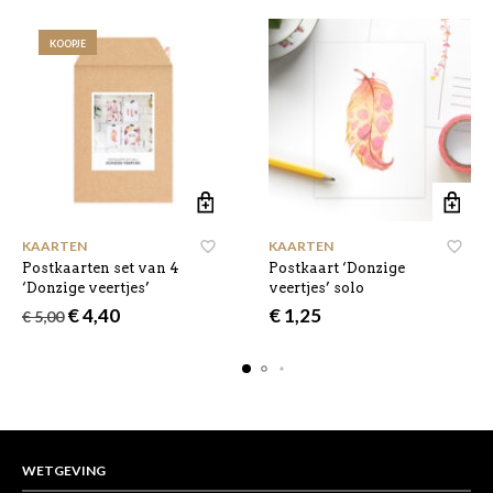
KOOPJE
KAARTEN
KAARTEN
Postkaarten set van 4
Postkaart ‘Donzige
‘Donzige veertjes’
veertjes’ solo
Oorspronkelijke
Huidige
€
4,40
€
1,25
€
5,00
prijs
prijs
was:
is:
€ 5,00.
€ 4,40.
WETGEVING