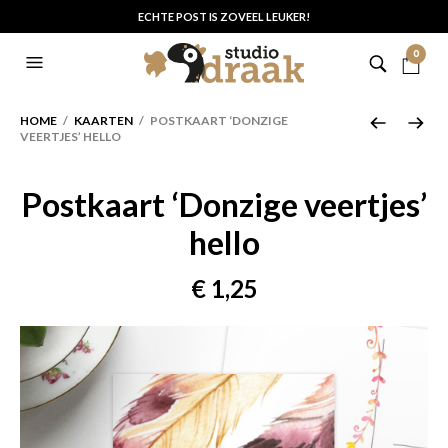
ECHTE POST IS ZOVEEL LEUKER!
0
HOME
/
KAARTEN
/ POSTKAART ‘DONZIGE
VEERTJES’ HELLO
Postkaart ‘Donzige veertjes’
hello
€
1,25