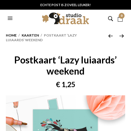
ECHTE POST IS ZOVEEL LEUKER!
0
HOME
/
KAARTEN
/ POSTKAART ‘LAZY
LUIAARDS’ WEEKEND
Postkaart ‘Lazy luiaards’
weekend
€
1,25