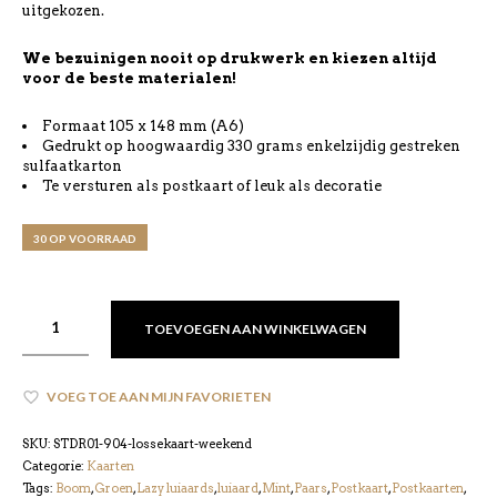
uitgekozen.
We bezuinigen nooit op drukwerk en kiezen altijd
voor de beste materialen!
Formaat 105 x 148 mm (A6)
Gedrukt op hoogwaardig 330 grams enkelzijdig gestreken
sulfaatkarton
Te versturen als postkaart of leuk als decoratie
30 OP VOORRAAD
TOEVOEGEN AAN WINKELWAGEN
VOEG TOE AAN MIJN FAVORIETEN
SKU:
STDR01-904-lossekaart-weekend
Categorie:
Kaarten
Tags:
Boom
,
Groen
,
Lazy luiaards
,
luiaard
,
Mint
,
Paars
,
Postkaart
,
Postkaarten
,