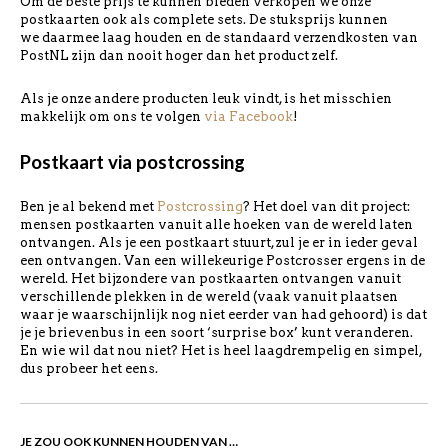
Om de beste prijs te kunnen bieden verkopen we onze
postkaarten ook als complete sets. De stuksprijs kunnen
we daarmee laag houden en de standaard verzendkosten van
PostNL zijn dan nooit hoger dan het product zelf.
Als je onze andere producten leuk vindt, is het misschien
makkelijk om ons te volgen
via Facebook
!
Postkaart via postcrossing
Ben je al bekend met
Postcrossing
? Het doel van dit project:
mensen postkaarten vanuit alle hoeken van de wereld laten
ontvangen. Als je een postkaart stuurt, zul je er in ieder geval
een ontvangen. Van een willekeurige Postcrosser ergens in de
wereld. Het bijzondere van postkaarten ontvangen vanuit
verschillende plekken in de wereld (vaak vanuit plaatsen
waar je waarschijnlijk nog niet eerder van had gehoord) is dat
je je brievenbus in een soort ‘surprise box’ kunt veranderen.
En wie wil dat nou niet? Het is heel laagdrempelig en simpel,
dus probeer het eens.
JE ZOU OOK KUNNEN HOUDEN VAN …