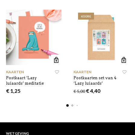
KOOPJE
KAARTEN
KAARTEN
Postkaart ‘Lazy
Postkaarten set van 4
luiaards’ meditatie
‘Lazy luiaards’
Oorspronkelijke
Huidige
€
1,25
€
4,40
€
5,00
prijs
prijs
was:
is:
€ 5,00.
€ 4,40.
WETGEVING