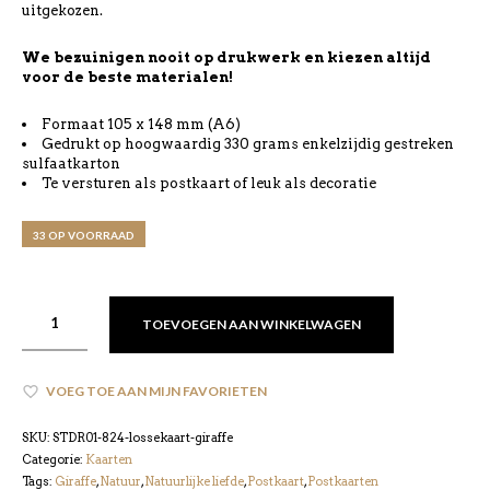
uitgekozen.
We bezuinigen nooit op drukwerk en kiezen altijd
voor de beste materialen!
Formaat 105 x 148 mm (A6)
Gedrukt op hoogwaardig 330 grams enkelzijdig gestreken
sulfaatkarton
Te versturen als postkaart of leuk als decoratie
33 OP VOORRAAD
TOEVOEGEN AAN WINKELWAGEN
VOEG TOE AAN MIJN FAVORIETEN
SKU:
STDR01-824-lossekaart-giraffe
Categorie:
Kaarten
Tags:
Giraffe
,
Natuur
,
Natuurlijke liefde
,
Postkaart
,
Postkaarten