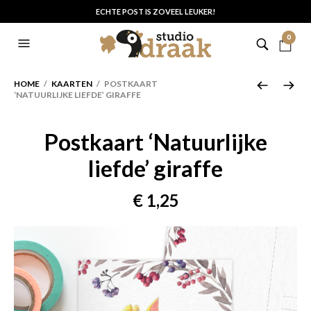
ECHTE POST IS ZOVEEL LEUKER!
0
HOME
/
KAARTEN
/ POSTKAART
‘NATUURLIJKE LIEFDE’ GIRAFFE
Postkaart ‘Natuurlijke
liefde’ giraffe
€
1,25