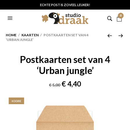
ECHTE POST IS ZOVEEL LEUKER!
0
HOME
/
KAARTEN
/ POSTKAARTEN SET VAN 4
‘URBAN JUNGLE’
Postkaarten set van 4
‘Urban jungle’
Oorspronkelijke
Huidige
€
4,40
€
5,00
prijs
prijs
was:
is:
KOOPJE
€ 5,00.
€ 4,40.