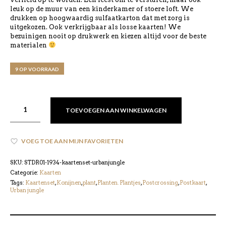
leuk op de muur van een kinderkamer of stoere loft. We
drukken op hoogwaardig sulfaatkarton dat met zorg is
uitgekozen. Ook verkrijgbaar als losse kaarten! We
bezuinigen nooit op drukwerk en kiezen altijd voor de beste
materialen
9 OP VOORRAAD
TOEVOEGEN AAN WINKELWAGEN
VOEG TOE AAN MIJN FAVORIETEN
SKU:
STDR01-1934-kaartenset-urbanjungle
Categorie:
Kaarten
Tags:
Kaartenset
,
Konijnen
,
plant
,
Planten. Plantjes
,
Postcrossing
,
Postkaart
,
Urban jungle