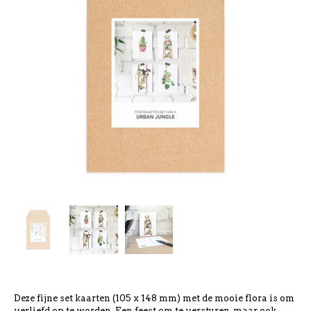
Deze fijne set kaarten (105 x 148 mm) met de mooie flora is om
verliefd op te worden. Een feest om te versturen, maar ook