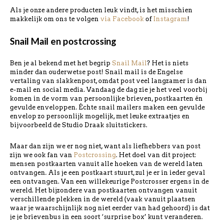
Als je onze andere producten leuk vindt, is het misschien
makkelijk om ons te volgen
via Facebook
of
Instagram
!
Snail Mail en postcrossing
Ben je al bekend met het begrip
Snail Mail
? Het is niets
minder dan ouderwetse post! Snail mail is de Engelse
vertaling van slakkenpost, omdat post veel langzamer is dan
e-mail en social media. Vandaag de dag zie je het veel voorbij
komen in de vorm van persoonlijke brieven, postkaarten én
gevulde enveloppen. Échte snail mailers maken een gevulde
envelop zo persoonlijk mogelijk, met leuke extraatjes en
bijvoorbeeld de Studio Draak sluitstickers.
Maar dan zijn we er nog niet, want als liefhebbers van post
zijn we ook fan van
Postcrossing
. Het doel van dit project:
mensen postkaarten vanuit alle hoeken van de wereld laten
ontvangen. Als je een postkaart stuurt, zul je er in ieder geval
een ontvangen. Van een willekeurige Postcrosser ergens in de
wereld. Het bijzondere van postkaarten ontvangen vanuit
verschillende plekken in de wereld (vaak vanuit plaatsen
waar je waarschijnlijk nog niet eerder van had gehoord) is dat
je je brievenbus in een soort ‘surprise box’ kunt veranderen.