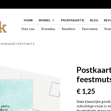
HOME
WINKEL
PROEFKAARTJE
BLOG
REV
Over ons
Vrienden
Resellers
Favorieten
Post
VOORJAAR’ FEESTMUTS
Postkaart 
feestmut
€
1,25
Deze kleurrijke postk
schichtige vosje is o
te versturen, maar o