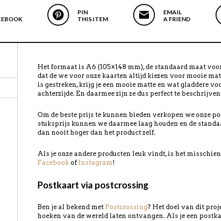
PIN
EMAIL
CEBOOK
THIS ITEM
A FRIEND
Het formaat is A6 (105×148 mm), de standaard maat voor
dat de we voor onze kaarten altijd kiezen voor mooie mat
is gestreken, krijg je een mooie matte en wat gladdere vo
achterzijde. En daarmee zijn ze dus perfect te beschrijven
Om de beste prijs te kunnen bieden verkopen we onze pos
stuksprijs kunnen we daarmee laag houden en de standa
dan nooit hoger dan het product zelf.
Als je onze andere producten leuk vindt, is het misschi
Facebook
of
Instagram
!
Postkaart via postcrossing
Ben je al bekend met
Postcrossing
? Het doel van dit pro
hoeken van de wereld laten ontvangen. Als je een postkaart