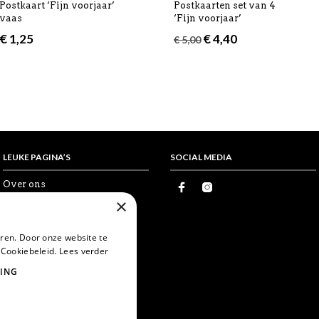
Postkaart ‘Fijn voorjaar’
Postkaarten set van 4
vaas
‘Fijn voorjaar’
Oorspronkelijke
Huidige
€
1,25
€
4,40
€
5,00
prijs
prijs
was:
is:
€ 5,00.
€ 4,40.
LEUKE PAGINA’S
SOCIAL MEDIA
Over ons
Proefkaartje
×
Vrienden
Wholesale
Favorieten
ren. Door onze website te
Postcrossing
 Cookiebeleid.
Lees verder
World Postcard Day
ING
Snailmail
Echte post is leuker
Card swapping
Mijn account