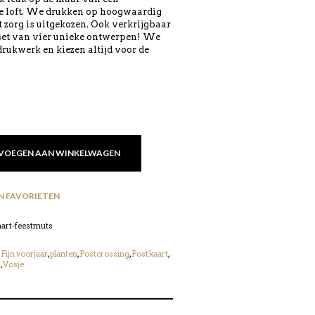
e loft. We drukken op hoogwaardig
 zorg is uitgekozen. Ook verkrijgbaar
 set van vier unieke ontwerpen! We
rukwerk en kiezen altijd voor de
VOEGEN AAN WINKELWAGEN
N FAVORIETEN
art-feestmuts
,
Fijn voorjaar
,
planten
,
Postcrossing
,
Postkaart
,
s
,
Vosje