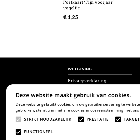
Postkaart ‘Fijn voorjaar’
vogeltje
€
1,25
WETGEVING
Privacyverklaring
Algemene voorwaarden
Disclaimer
Deze website maakt gebruik van cookies.
Cookies
Herroepingsrecht
Deze website gebruikt cookies om uw gebruikerservaring te verbete
gebruiken, stemt u in met alle cookies in overeenstemming met ons
STRIKT NOODZAKELIJK
PRESTATIE
TARGET
FUNCTIONEEL