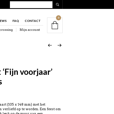
0
IEWS
FAQ
CONTACT
crossing
Mijn account
‘Fijn voorjaar’
s
aart (105 x 148 mm) met het
m verliefd op te worden. Een feest om
ok leuk op de muur van een