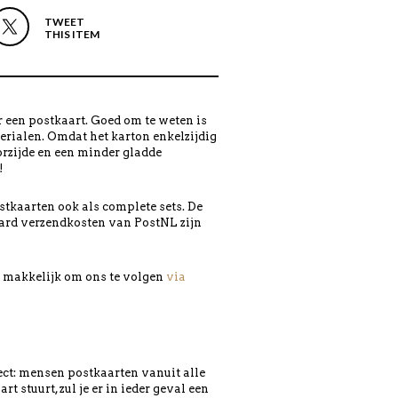
TWEET
THIS ITEM
 een postkaart. Goed om te weten is
erialen. Omdat het karton enkelzijdig
orzijde en een minder gladde
!
tkaarten ook als complete sets. De
ard verzendkosten van PostNL zijn
en makkelijk om ons te volgen
via
ject: mensen postkaarten vanuit alle
 stuurt, zul je er in ieder geval een