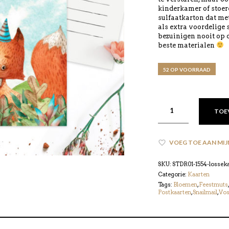
kinderkamer of stoer
sulfaatkarton dat met
als extra voordelige
bezuinigen nooit op d
beste materialen
52 OP VOORRAAD
TOE
VOEG TOE AAN MIJ
SKU:
STDR01-1554-losseka
Categorie:
Kaarten
Tags:
Bloemen
,
Feestmuts
Postkaarten
,
Snailmail
,
Vo