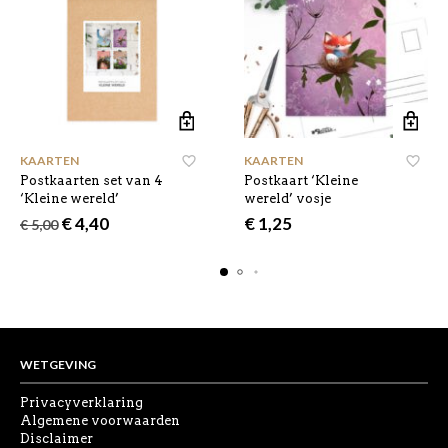
KAARTEN
KAARTEN
Postkaarten set van 4
Postkaart ‘Kleine
‘Kleine wereld’
wereld’ vosje
Oorspronkelijke
Huidige
€
4,40
€
1,25
€
5,00
prijs
prijs
was:
is:
€ 5,00.
€ 4,40.
WETGEVING
Privacyverklaring
Algemene voorwaarden
Disclaimer