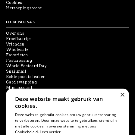
Cookies
Herroepingsrecht
LEUKE PAGINA’S
Over ons
Proefkaartje
Vrienden
Wholesale
Favorieten
Postcrossing
World Postcard Day
Snailmail
Echte post is leuker
Card swapping
Mijn account
×
Deze website maakt gebruik van
SOCIAL MEDIA
cookies.
Deze website gebruikt cookies om uw gebruikerservaring
te verbeteren. Door onze website te gebruiken, stemt u in
met alle cookies in overeenstemming met ons
PRODUCT ZOEKEN
Cookiebeleid.
Lees verder