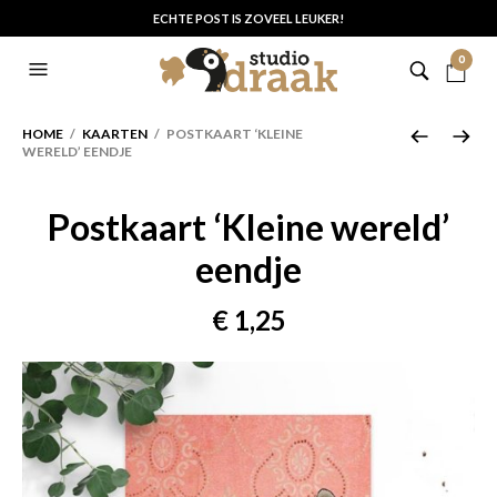
ECHTE POST IS ZOVEEL LEUKER!
0
HOME
/
KAARTEN
/ POSTKAART ‘KLEINE
WERELD’ EENDJE
Postkaart ‘Kleine wereld’
eendje
€
1,25