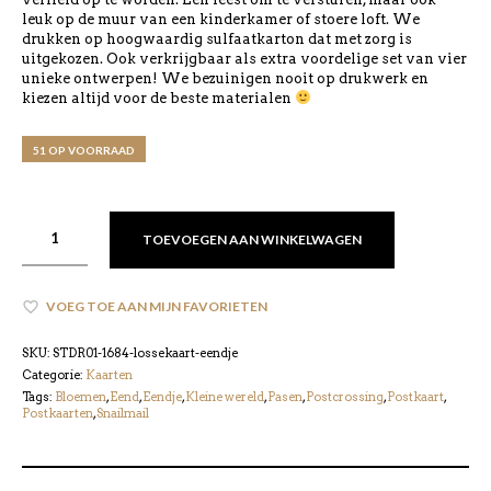
leuk op de muur van een kinderkamer of stoere loft. We
drukken op hoogwaardig sulfaatkarton dat met zorg is
uitgekozen. Ook verkrijgbaar als extra voordelige set van vier
unieke ontwerpen! We bezuinigen nooit op drukwerk en
kiezen altijd voor de beste materialen
51 OP VOORRAAD
TOEVOEGEN AAN WINKELWAGEN
VOEG TOE AAN MIJN FAVORIETEN
SKU:
STDR01-1684-lossekaart-eendje
Categorie:
Kaarten
Tags:
Bloemen
,
Eend
,
Eendje
,
Kleine wereld
,
Pasen
,
Postcrossing
,
Postkaart
,
Postkaarten
,
Snailmail