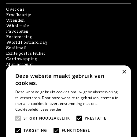
Over ons
Proefkaartje
Vrienden
Wholesale
Favorieten
Postcrossing
World Postcard Day
Snailmail
Echte post is leuker
Card swapping
Mijn account
×
Deze website maakt gebruik van
SOCIAL MEDIA
cookies.
Deze website gebruikt cookies om uw gebruikerservaring
te verbeteren. Door onze website te gebruiken, stemt u in
met alle cookies in overeenstemming met ons
PRODUCT ZOEKEN
Cookiebeleid.
Lees verder
STRIKT NOODZAKELIJK
PRESTATIE
TARGETING
FUNCTIONEEL