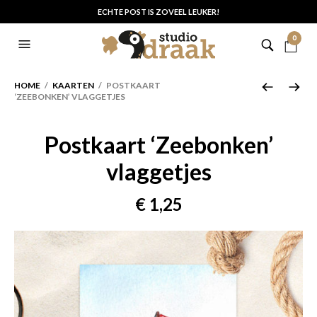
ECHTE POST IS ZOVEEL LEUKER!
0
HOME
/
KAARTEN
/ POSTKAART
‘ZEEBONKEN’ VLAGGETJES
Postkaart ‘Zeebonken’
vlaggetjes
€
1,25