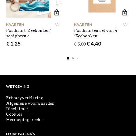
KAARTEN
KAARTEN
Postkaart ‘Zeebonken’
Postkaarten set van 4
schipbreuk
‘Zeebonken’
Oorspronkelijke
Huidige
€
1,25
€
4,40
€
5,00
prijs
prijs
was:
is:
€ 5,00.
€ 4,40.
WETGEVING
Privacyverklaring
Algemene voorwaarden
Disclaimer
Cookies
Herroepingsrecht
LEUKE PAGINA’S