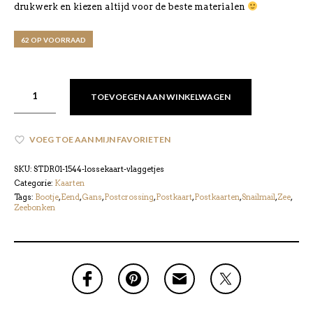
drukwerk en kiezen altijd voor de beste materialen
62 OP VOORRAAD
TOEVOEGEN AAN WINKELWAGEN
VOEG TOE AAN MIJN FAVORIETEN
SKU:
STDR01-1544-lossekaart-vlaggetjes
Categorie:
Kaarten
Tags:
Bootje
,
Eend
,
Gans
,
Postcrossing
,
Postkaart
,
Postkaarten
,
Snailmail
,
Zee
,
Zeebonken