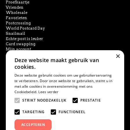
Proefkaartje
Vrienden
Wholesale
Favorieten
Postcrossing
World Postcard Day
Snailmail
Echte post is leuker
Card swapping
Mijn account
×
Deze website maakt gebruik van
SOCIAL MEDIA
cookies.
Deze website gebruikt cookies om uw gebruikerservaring
te verbeteren. Door onze website te gebruiken, stemt u in
met alle cookies in overeenstemming met ons
PRODUCT ZOEKEN
Cookiebeleid.
Lees verder
STRIKT NOODZAKELIJK
PRESTATIE
TARGETING
FUNCTIONEEL
ACCEPTEREN