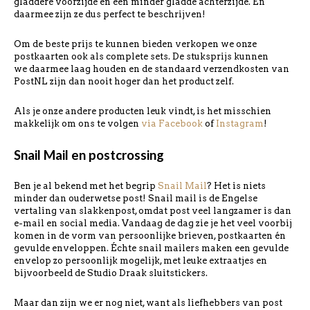
gladdere voorzijde en een minder gladde achterzijde. En
daarmee zijn ze dus perfect te beschrijven!
Om de beste prijs te kunnen bieden verkopen we onze
postkaarten ook als complete sets. De stuksprijs kunnen
we daarmee laag houden en de standaard verzendkosten van
PostNL zijn dan nooit hoger dan het product zelf.
Als je onze andere producten leuk vindt, is het misschien
makkelijk om ons te volgen
via Facebook
of
Instagram
!
Snail Mail en postcrossing
Ben je al bekend met het begrip
Snail Mail
? Het is niets
minder dan ouderwetse post! Snail mail is de Engelse
vertaling van slakkenpost, omdat post veel langzamer is dan
e-mail en social media. Vandaag de dag zie je het veel voorbij
komen in de vorm van persoonlijke brieven, postkaarten én
gevulde enveloppen. Échte snail mailers maken een gevulde
envelop zo persoonlijk mogelijk, met leuke extraatjes en
bijvoorbeeld de Studio Draak sluitstickers.
Maar dan zijn we er nog niet, want als liefhebbers van post