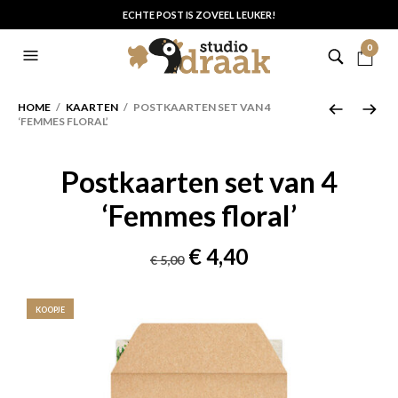
ECHTE POST IS ZOVEEL LEUKER!
0
HOME
/
KAARTEN
/ POSTKAARTEN SET VAN 4
‘FEMMES FLORAL’
Postkaarten set van 4
‘Femmes floral’
Oorspronkelijke
Huidige
€
4,40
€
5,00
prijs
prijs
was:
is:
KOOPJE
€ 5,00.
€ 4,40.