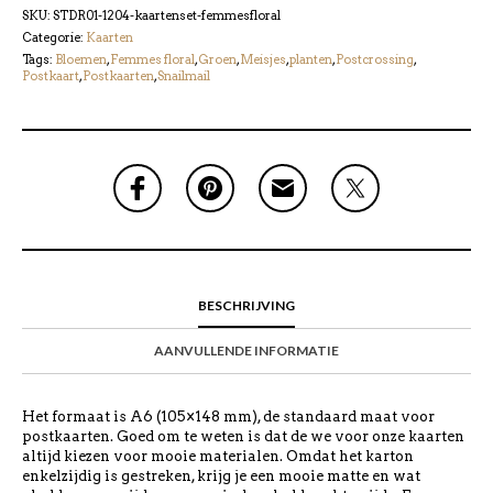
SKU:
STDR01-1204-kaartenset-femmesfloral
Categorie:
Kaarten
Tags:
Bloemen
,
Femmes floral
,
Groen
,
Meisjes
,
planten
,
Postcrossing
,
Postkaart
,
Postkaarten
,
Snailmail
BESCHRIJVING
AANVULLENDE INFORMATIE
Het formaat is A6 (105×148 mm), de standaard maat voor
postkaarten. Goed om te weten is dat de we voor onze kaarten
altijd kiezen voor mooie materialen. Omdat het karton
enkelzijdig is gestreken, krijg je een mooie matte en wat