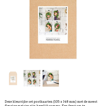
Deze kleurrijke set postkaarten (105 x 148 mm) met de meest
fleurige meisjes zijn heerlijk zomers. Een feest om te